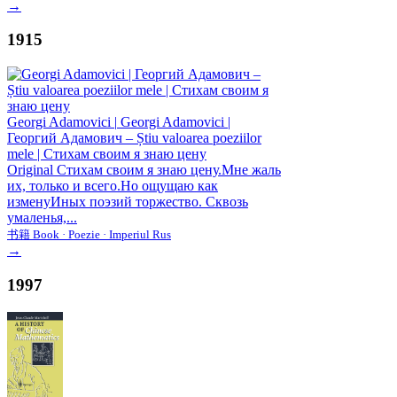
→
1915
Georgi Adamovici
|
Georgi Adamovici |
Георгий Адамович – Știu valoarea poeziilor
mele | Стихам своим я знаю цену
Original Стихам своим я знаю цену.Мне жаль
их, только и всего.Но ощущаю как
изменуИных поэзий торжество. Сквозь
умаленья,...
书籍 Book · Poezie · Imperiul Rus
→
1997