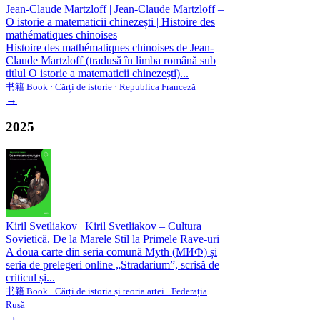
Jean-Claude Martzloff
|
Jean-Claude Martzloff –
O istorie a matematicii chinezești | Histoire des
mathématiques chinoises
Histoire des mathématiques chinoises de Jean-
Claude Martzloff (tradusă în limba română sub
titlul O istorie a matematicii chinezești)...
书籍 Book · Cărți de istorie · Republica Franceză
→
2025
Kiril Svetliakov
|
Kiril Svetliakov – Cultura
Sovietică. De la Marele Stil la Primele Rave-uri
A doua carte din seria comună Myth (МИФ) și
seria de prelegeri online „Stradarium”, scrisă de
criticul și...
书籍 Book · Cărți de istoria și teoria artei · Federația
Rusă
→