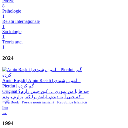
Poezie
8
Psihologie
1
Relații Internaționale
1
Sociologie
1
Teoria artei
1
2024
Amin Rașidi
|
Amin Rașidi | امین رشیدی –
Pierdut | گم کرده
Original چه ها با من نمودی … کین چنین زارم؟
که حتی آینه دیدم، لبانش را که بیزارم نبودم...
书籍 Book · Poezie nouă iraniană · Republica Islamică
Iran
→
1994