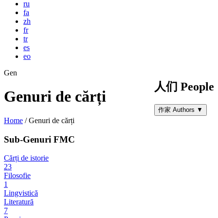
ru
fa
zh
fr
tr
es
eo
Gen
人们 People
Genuri de cărți
作家 Authors
▼
Home
/
Genuri de cărți
Sub-Genuri FMC
Cărți de istorie
23
Filosofie
1
Lingvistică
Literatură
7