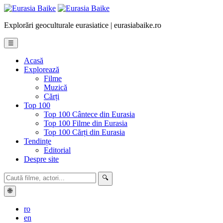
Explorări geoculturale eurasiatice | eurasiabaike.ro
☰
Acasă
Explorează
Filme
Muzică
Cărți
Top 100
Top 100 Cântece din Eurasia
Top 100 Filme din Eurasia
Top 100 Cărți din Eurasia
Tendințe
Editorial
Despre site
🔍
🌐
ro
en