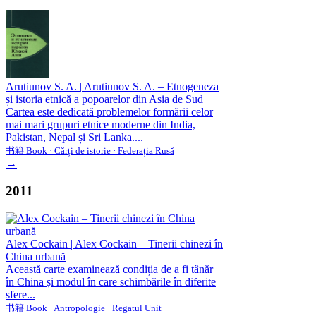
Arutiunov S. A.
|
Arutiunov S. A. – Etnogeneza
și istoria etnică a popoarelor din Asia de Sud
Cartea este dedicată problemelor formării celor
mai mari grupuri etnice moderne din India,
Pakistan, Nepal și Sri Lanka....
书籍 Book · Cărți de istorie · Federația Rusă
→
2011
Alex Cockain
|
Alex Cockain – Tinerii chinezi în
China urbană
Această carte examinează condiția de a fi tânăr
în China și modul în care schimbările în diferite
sfere...
书籍 Book · Antropologie · Regatul Unit