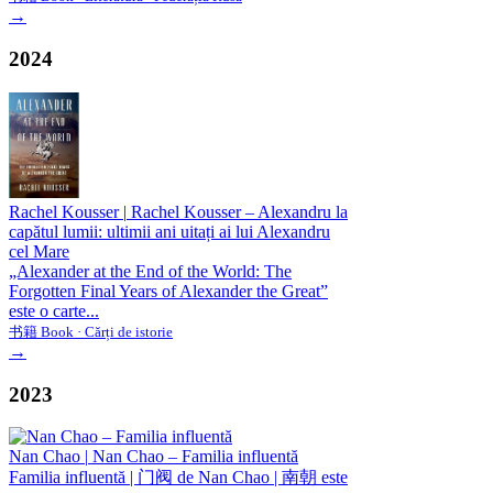
→
2024
Rachel Kousser
|
Rachel Kousser – Alexandru la
capătul lumii: ultimii ani uitați ai lui Alexandru
cel Mare
„Alexander at the End of the World: The
Forgotten Final Years of Alexander the Great”
este o carte...
书籍 Book · Cărți de istorie
→
2023
Nan Chao
|
Nan Chao – Familia influentă
Familia influentă | 门阀 de Nan Chao | 南朝 este