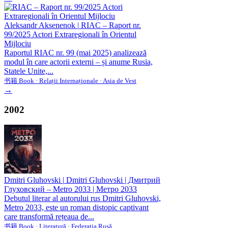
Aleksandr Aksenenok
|
RIAC – Raport nr.
99/2025 Actori Extraregionali în Orientul
Mijlociu
Raportul RIAC nr. 99 (mai 2025) analizează
modul în care actorii externi – și anume Rusia,
Statele Unite,...
书籍 Book · Relații Internaționale · Asia de Vest
→
2002
Dmitri Gluhovski
|
Dmitri Gluhovski | Дмитрий
Глуховский – Metro 2033 | Метро 2033
Debutul literar al autorului rus Dmitri Gluhovski,
Metro 2033, este un roman distopic captivant
care transformă rețeaua de...
书籍 Book · Literatură · Federația Rusă