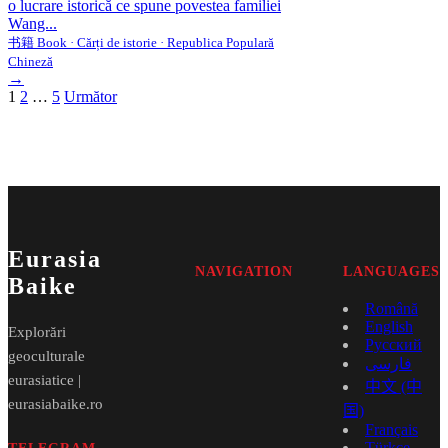
o lucrare istorică ce spune povestea familiei
Wang...
书籍 Book · Cărți de istorie · Republica Populară
Chineză
→
Paginație
1
2
…
5
Următor
articole
Eurasia
NAVIGATION
LANGUAGES
Baike
Română
English
Explorări
Русский
geoculturale
فارسی
eurasiatice |
中文 (中
eurasiabaike.ro
国)
Français
Türkçe