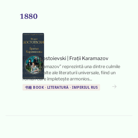
1880
Fiodor Dostoievski
|
Frații Karamazov
„Frații Karamazov” reprezintă una dintre culmile
cele mai înalte ale literaturii universale, fiind un
roman care împletește armonios...
→
书籍 BOOK · LITERATURĂ · IMPERIUL RUS