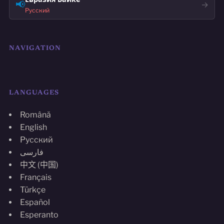
📢
→
Русский
NAVIGATION
LANGUAGES
Română
English
Русский
فارسی
中文 (中国)
Français
Türkçe
Español
Esperanto