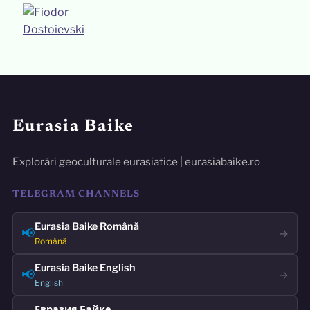
Eurasia Baike
Explorări geoculturale eurasiatice | eurasiabaike.ro
TELEGRAM CHANNELS
Eurasia Baike Română
📢
→
Română
Eurasia Baike English
📢
→
English
Евразия Байке