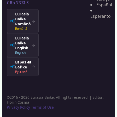
CHANNELS
Español
Eurasia
Esperanto
Baike
📢
→
Română
Română
Eurasia
Baike
📢
→
English
English
Евразия
📢
→
Байке
Русский
©2016 - 2026 Eurasia Baike. All rights reserved. | Editor:
Florin Cosma
Privacy Policy
Terms of Use