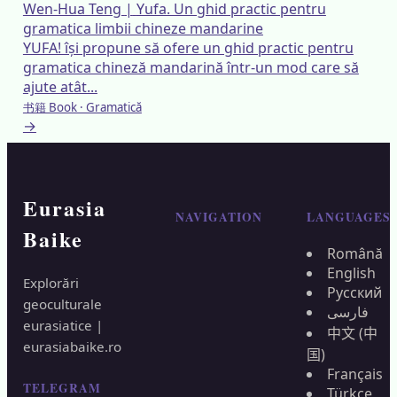
Wen-Hua Teng
|
Yufa. Un ghid practic pentru
gramatica limbii chineze mandarine
YUFA! își propune să ofere un ghid practic pentru
gramatica chineză mandarină într-un mod care să
ajute atât...
书籍 Book · Gramatică
→
Eurasia
NAVIGATION
LANGUAGES
Baike
Română
English
Explorări
Русский
geoculturale
فارسی
eurasiatice |
中文 (中
eurasiabaike.ro
国)
Français
TELEGRAM
Türkçe