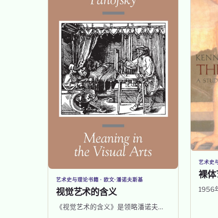
艺术史
裸体
艺术史与理论书籍 · 欧文·潘诺夫斯基
195
视觉艺术的含义
《视觉艺术的含义》是领略潘诺夫…