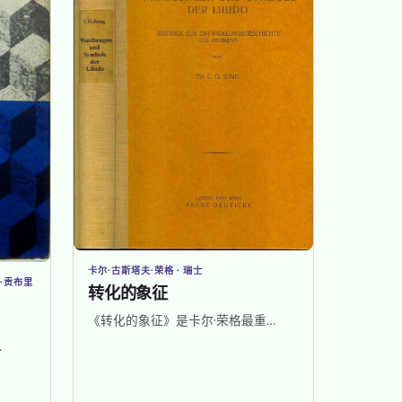
卡尔·古斯塔夫·荣格 · 瑞士
·贡布里
转化的象征
《转化的象征》是卡尔·荣格最重…
…