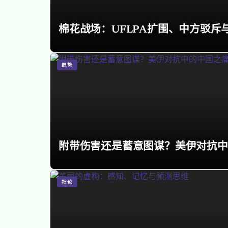
棉花战场：UFLPA扩围、中方驳斥
趋势
附带伤害还是蓄意图谋？美伊对抗中
社论