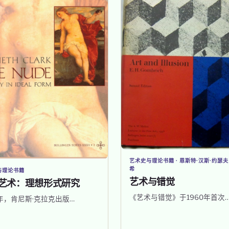
艺术史与理论书籍 · 恩斯特·汉斯·约瑟夫
希
与理论书籍
艺术与错觉
艺术：理想形式研究
《艺术与错觉》于1960年首次
6年，肯尼斯·克拉克出版…