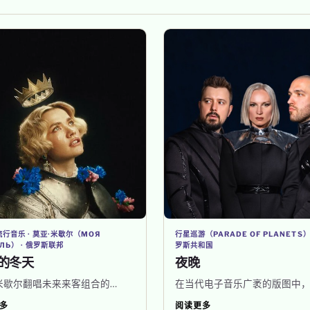
行音乐 · 莫亚·米歇尔（МОЯ
行星巡游（PARADE OF PLANETS）
ЛЬ） · 俄罗斯联邦
罗斯共和国
的冬天
夜晚
米歇尔翻唱未来来客组合的…
在当代电子音乐广袤的版图中，
多
阅读更多