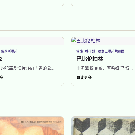
· 俄罗斯联邦
惊悚, 时代剧 · 德意志联邦共和国
2
巴比伦柏林
粝的犯罪剧情片转向内省的公…
由汤姆·提克威、阿希姆·冯·博…
多
阅读更多