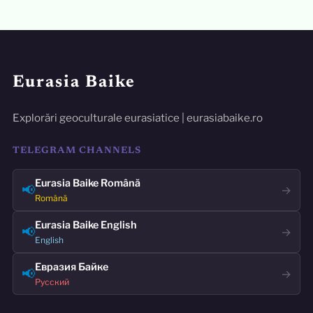
Eurasia Baike
Explorări geoculturale eurasiatice | eurasiabaike.ro
TELEGRAM CHANNELS
Eurasia Baike Română
📢
→
Română
Eurasia Baike English
📢
→
English
Евразия Байке
📢
→
Русский