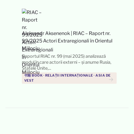
Aleksandr Aksenenok
|
RIAC – Raport nr.
99/2025 Actori Extraregionali în Orientul
Mijlociu
Raportul RIAC nr. 99 (mai 2025) analizează
modul în care actorii externi – și anume Rusia,
Statele Unite,...
书籍 BOOK · RELAȚII INTERNAȚIONALE · ASIA DE
→
VEST