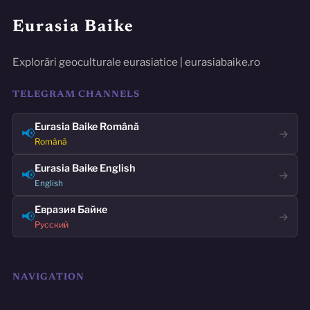
Eurasia Baike
Explorări geoculturale eurasiatice | eurasiabaike.ro
TELEGRAM CHANNELS
Eurasia Baike Română
📢
→
Română
Eurasia Baike English
📢
→
English
Евразия Байке
📢
→
Русский
NAVIGATION