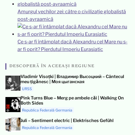
Amurgul vechilor zei: către o civilizație globalistă
post-avraamică
Ce s-ar fi întâmplat dacă Alexandru cel Mare nu s-
ar fi oprit? Pierdutul Imperiu Eurasiatic
DESCOPERĂ ÎN ACEEAȘI REGIUNE
Vladimir Vîsoțki | Владимир Высоцкий – Cântecul
meu țigănesc | Моя цыганская
URSS
Pink Turns Blue – Merg pe ambele căi | Walking On
Both Sides
Republica Federală Germania
Juli – Sentiment electric | Elektrisches Gefühl
Republica Federală Germania