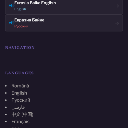
Eurasia Baike English
📢
→
English
Евразия Байке
📢
→
Русский
NAVIGATION
LANGUAGES
Română
English
Русский
فارسی
中文 (中国)
Français