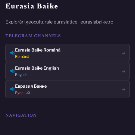
Eurasia Baike
Explorări geoculturale eurasiatice | eurasiabaike.ro
TELEGRAM CHANNELS
Eurasia Baike Română
📢
→
Română
Eurasia Baike English
📢
→
English
Евразия Байке
📢
→
Русский
NAVIGATION