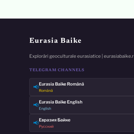
Eurasia Baike
Explorări geoculturale eurasiatice | eurasiabaike.
TELEGRAM CHANNELS
Eurasia Baike Română
📢
Română
Eurasia Baike English
📢
English
Евразия Байке
📢
Русский