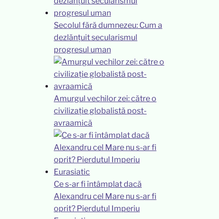
Secolul fără dumnezeu: Cum a
dezlănțuit secularismul
progresul uman
Amurgul vechilor zei: către o
civilizație globalistă post-
avraamică
Ce s-ar fi întâmplat dacă
Alexandru cel Mare nu s-ar fi
oprit? Pierdutul Imperiu