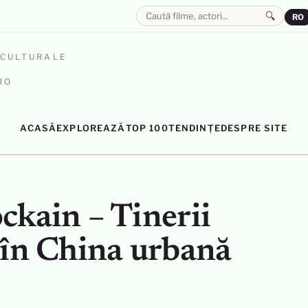
🔍
RO
OCULTURALE
RO
ACASĂ
EXPLOREAZĂ
TOP 100
TENDINȚE
DESPRE SITE
ckain – Tinerii
 în China urbană