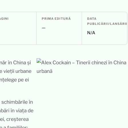
AGINI
PRIMA EDITURĂ
DATA
PUBLICĂRII/LANSĂRII
—
—
N/A
ăr în China și
e vieții urbane
înțelege pe ei
i schimbările în
bări în viața de
iei, creșterea
 a familiilor;