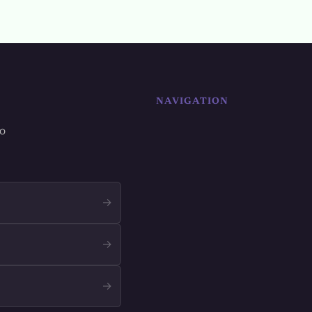
NAVIGATION
ro
→
→
→