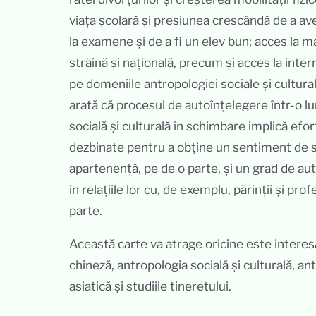
viața școlară și presiunea crescândă de a a
la examene și de a fi un elev bun; acces la 
străină și națională, precum și acces la inte
pe domeniile antropologiei sociale și cultura
arată că procesul de autoînțelegere într-o lu
socială și culturală în schimbare implică efo
dezbinate pentru a obține un sentiment de s
apartenență, pe de o parte, și un grad de au
în relațiile lor cu, de exemplu, părinții și prof
parte.
Această carte va atrage oricine este interes
chineză, antropologia socială și culturală, an
asiatică și studiile tineretului.