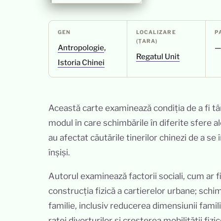
GEN
LOCALIZARE
P
(ȚARA)
Antropologie
,
Regatul Unit
Istoria Chinei
Această carte examinează condiția de a fi tân
modul în care schimbările în diferite sfere al
au afectat căutările tinerilor chinezi de a se 
înșiși.
Autorul examinează factorii sociali, cum ar f
construcția fizică a cartierelor urbane; schim
familie, inclusiv reducerea dimensiunii famil
ratei divorțurilor și creșterea mobilității fizice