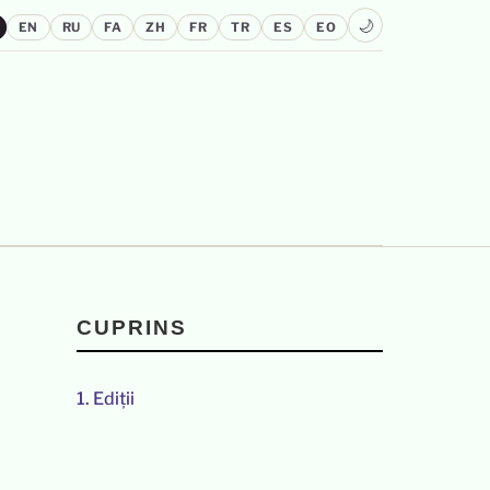
🌙
EN
RU
FA
ZH
FR
TR
ES
EO
CUPRINS
1.
Ediții