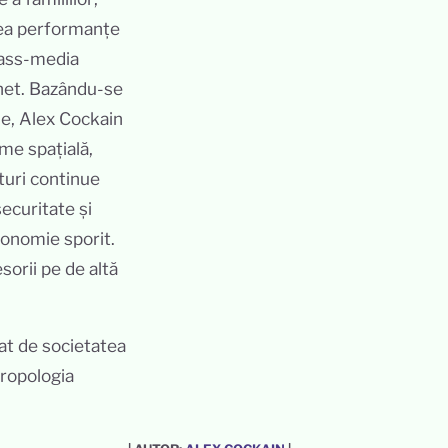
vea performanțe
mass-media
rnet. Bazându-se
le, Alex Cockain
me spațială,
rturi continue
ecuritate și
tonomie sporit.
esorii pe de altă
at de societatea
tropologia