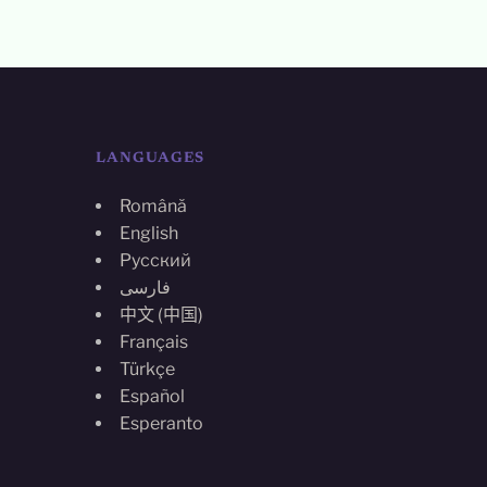
LANGUAGES
Română
English
Русский
فارسی
中文 (中国)
Français
Türkçe
Español
Esperanto