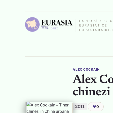
EXPLORĂRI GE
EURASIATICE |
EURASIABAIKE.
ALEX COCKAIN
Alex Co
chinezi
2011
❤
0