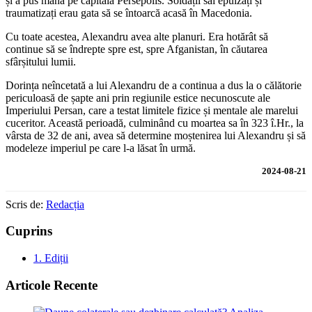
și a pus mâna pe capitala Persepolis. Soldații săi epuizați și
traumatizați erau gata să se întoarcă acasă în Macedonia.
Cu toate acestea, Alexandru avea alte planuri. Era hotărât să
continue să se îndrepte spre est, spre Afganistan, în căutarea
sfârșitului lumii.
Dorința neîncetată a lui Alexandru de a continua a dus la o călătorie
periculoasă de șapte ani prin regiunile estice necunoscute ale
Imperiului Persan, care a testat limitele fizice și mentale ale marelui
cuceritor. Această perioadă, culminând cu moartea sa în 323 î.Hr., la
vârsta de 32 de ani, avea să determine moștenirea lui Alexandru și să
modeleze imperiul pe care l-a lăsat în urmă.
2024-08-21
Scris de:
Redacția
Cuprins
1.
Ediții
Articole Recente