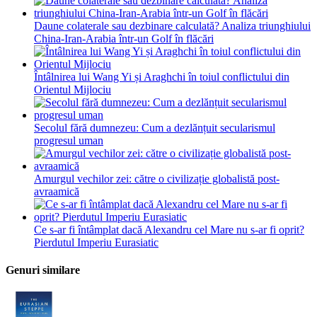
Daune colaterale sau dezbinare calculată? Analiza triunghiului
China-Iran-Arabia într-un Golf în flăcări
Întâlnirea lui Wang Yi și Araghchi în toiul conflictului din
Orientul Mijlociu
Secolul fără dumnezeu: Cum a dezlănțuit secularismul
progresul uman
Amurgul vechilor zei: către o civilizație globalistă post-
avraamică
Ce s-ar fi întâmplat dacă Alexandru cel Mare nu s-ar fi oprit?
Pierdutul Imperiu Eurasiatic
Genuri similare