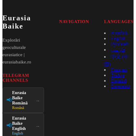
Eurasia
NAVIGATION
LANGUAGES
Baike
Română
English
Explorări
Русский
geoculturale
فارسی
eurasiatice |
中文 (中
eurasiabaike.ro
国)
Français
Türkçe
TELEGRAM
CHANNELS
Español
Esperanto
Eurasia
Baike
📢
→
Română
Română
Eurasia
Baike
📢
→
English
English