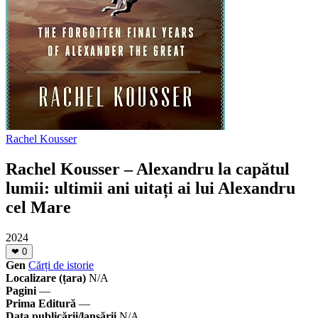
Rachel Kousser
Rachel Kousser – Alexandru la capătul
lumii: ultimii ani uitați ai lui Alexandru
cel Mare
2024
❤
0
Gen
Cărți de istorie
Localizare (țara)
N/A
Pagini
—
Prima Editură
—
Data publicării/lansării
N/A