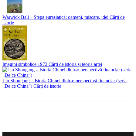
Warwick Ball – Stepa eurasiatică: oameni, mișcare, idei
Cărți de
istorie
Imagini simbolice
1972
Cărți de istoria și teoria artei
Liu Shougang – Istoria Chinei dintr-o perspectivă financiar (seria
„De ce China”)
Cărți de istorie