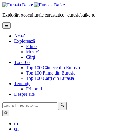
Explorări geoculturale eurasiatice | eurasiabaike.ro
☰
Acasă
Explorează
Filme
Muzică
Cărți
Top 100
Top 100 Cântece din Eurasia
Top 100 Filme din Eurasia
Top 100 Cărți din Eurasia
Tendințe
Editorial
Despre site
🔍
🌐
ro
en