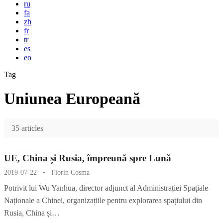
ru
fa
zh
fr
tr
es
eo
Tag
Uniunea Europeană
35 articles
UE, China și Rusia, împreună spre Lună
2019-07-22
•
Florin Cosma
Potrivit lui Wu Yanhua, director adjunct al Administrației Spațiale
Naționale a Chinei, organizațiile pentru explorarea spațiului din
Rusia, China și…