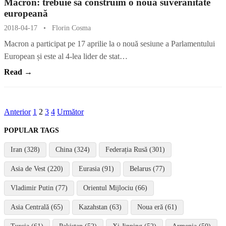
Macron: trebuie să construim o nouă suveranitate
europeană
2018-04-17
•
Florin Cosma
Macron a participat pe 17 aprilie la o nouă sesiune a Parlamentului
European și este al 4-lea lider de stat…
Read →
Paginație
Anterior
1
2
3
4
Următor
articole
POPULAR TAGS
Iran (328)
China (324)
Federația Rusă (301)
Asia de Vest (220)
Eurasia (91)
Belarus (77)
Vladimir Putin (77)
Orientul Mijlociu (66)
Asia Centrală (65)
Kazahstan (63)
Noua eră (61)