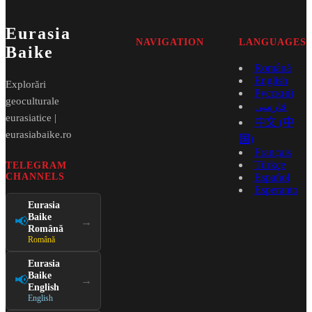
Eurasia
NAVIGATION
LANGUAGES
Baike
Română
English
Explorări
Русский
geoculturale
فارسی
eurasiatice |
中文 (中
eurasiabaike.ro
国)
Français
Türkçe
TELEGRAM
CHANNELS
Español
Esperanto
Eurasia
Baike
📢
→
Română
Română
Eurasia
Baike
📢
→
English
English