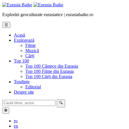
Explorări geoculturale eurasiatice | eurasiabaike.ro
☰
Acasă
Explorează
Filme
Muzică
Cărți
Top 100
Top 100 Cântece din Eurasia
Top 100 Filme din Eurasia
Top 100 Cărți din Eurasia
Tendințe
Editorial
Despre site
🔍
🌐
ro
en