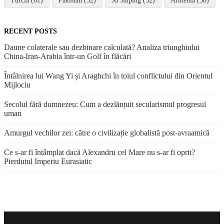
Turcia (61)
Pakistan (52)
Xi Jinping (52)
Armenia (50)
RECENT POSTS
Daune colaterale sau dezbinare calculată? Analiza triunghiului
China-Iran-Arabia într-un Golf în flăcări
Întâlnirea lui Wang Yi și Araghchi în toiul conflictului din Orientul
Mijlociu
Secolul fără dumnezeu: Cum a dezlănțuit secularismul progresul
uman
Amurgul vechilor zei: către o civilizație globalistă post-avraamică
Ce s-ar fi întâmplat dacă Alexandru cel Mare nu s-ar fi oprit?
Pierdutul Imperiu Eurasiatic