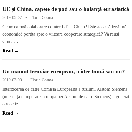
UE și China, capete de pod sau o balanță eurasiatică
2019-05-07
•
Florin Cosma
Ce înseamnă colaborarea dintre UE și China? Este această legătură
economică portița spre o viitoare cooperare strategică? Va reuși
China…
Read →
Un mamut feroviar european, o idee bună sau nu?
2019-02-09
•
Florin Cosma
Interzicerea de către Comisia Europeană a fuziunii Alstom-Siemens
(în esență cumpărarea companiei Alstom de către Siemens) a generat
o reacție…
Read →