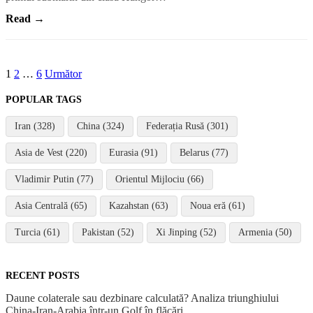
Read →
Paginație
1
2
…
6
Următor
articole
POPULAR TAGS
Iran (328)
China (324)
Federația Rusă (301)
Asia de Vest (220)
Eurasia (91)
Belarus (77)
Vladimir Putin (77)
Orientul Mijlociu (66)
Asia Centrală (65)
Kazahstan (63)
Noua eră (61)
Turcia (61)
Pakistan (52)
Xi Jinping (52)
Armenia (50)
RECENT POSTS
Daune colaterale sau dezbinare calculată? Analiza triunghiului
China-Iran-Arabia într-un Golf în flăcări