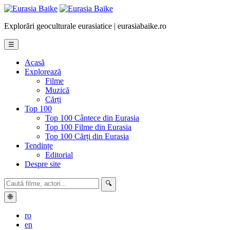
Explorări geoculturale eurasiatice | eurasiabaike.ro
☰
Acasă
Explorează
Filme
Muzică
Cărți
Top 100
Top 100 Cântece din Eurasia
Top 100 Filme din Eurasia
Top 100 Cărți din Eurasia
Tendințe
Editorial
Despre site
🔍
🌐
ro
en