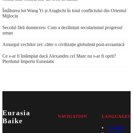
Întâlnirea lui Wang Yi și Araghchi în toiul conflictului din Orientul
Mijlociu
Secolul fără dumnezeu: Cum a dezlănțuit secularismul progresul
uman
Amurgul vechilor zei: către o civilizație globalistă post-avraamică
Ce s-ar fi întâmplat dacă Alexandru cel Mare nu s-ar fi oprit?
Pierdutul Imperiu Eurasiatic
Eurasia
NAVIGATION
LANGUAGES
Baike
Română
English