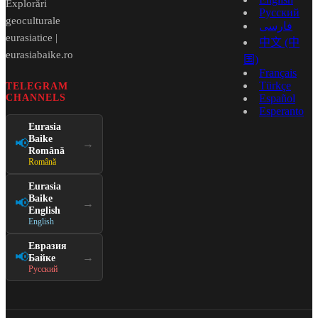
Explorări
Русский
geoculturale
فارسی
eurasiatice |
中文 (中
eurasiabaike.ro
国)
Français
Türkçe
TELEGRAM
CHANNELS
Español
Esperanto
Eurasia
Baike
📢
→
Română
Română
Eurasia
Baike
📢
→
English
English
Евразия
📢
→
Байке
Русский