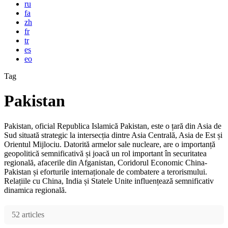
ru
fa
zh
fr
tr
es
eo
Tag
Pakistan
Pakistan, oficial Republica Islamică Pakistan, este o țară din Asia de
Sud situată strategic la intersecția dintre Asia Centrală, Asia de Est și
Orientul Mijlociu. Datorită armelor sale nucleare, are o importanță
geopolitică semnificativă și joacă un rol important în securitatea
regională, afacerile din Afganistan, Coridorul Economic China-
Pakistan și eforturile internaționale de combatere a terorismului.
Relațiile cu China, India și Statele Unite influențează semnificativ
dinamica regională.
52 articles