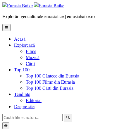
Explorări geoculturale eurasiatice | eurasiabaike.ro
☰
Acasă
Explorează
Filme
Muzică
Cărți
Top 100
Top 100 Cântece din Eurasia
Top 100 Filme din Eurasia
Top 100 Cărți din Eurasia
Tendințe
Editorial
Despre site
🔍
🌐