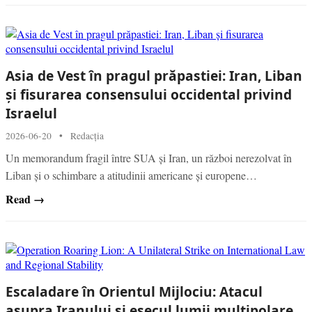
Asia de Vest în pragul prăpastiei: Iran, Liban
și fisurarea consensului occidental privind
Israelul
2026-06-20
•
Redacția
Un memorandum fragil între SUA și Iran, un război nerezolvat în
Liban și o schimbare a atitudinii americane și europene…
Read →
Escaladare în Orientul Mijlociu: Atacul
asupra Iranului și eșecul lumii multipolare