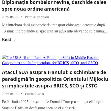
Diplomația bombelor revine, deschide calea
spre noua ordine americană
2025-06-22
•
Petrova Anastasia
Mă întrebam dacă avioanele de transport chinezești detectate după
13 iunie îndreptându-se spre Iran au adus într-adevăr ce se bănuia.…
Read →
Atacul SUA asupra Iranului: o schimbare de
paradigmă în geopolitica Orientului Mijlociu
și implicațiile asupra BRICS, SCO și CSTO
2025-06-22
•
Florin Cosma
Pe 21 iunie 2025, președintele Donald Trump a anunțat că forțele
Statelor Unite au desfășurat ceea ce el a descris…