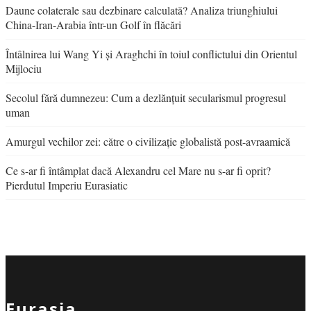
Daune colaterale sau dezbinare calculată? Analiza triunghiului
China-Iran-Arabia într-un Golf în flăcări
Întâlnirea lui Wang Yi și Araghchi în toiul conflictului din Orientul
Mijlociu
Secolul fără dumnezeu: Cum a dezlănțuit secularismul progresul
uman
Amurgul vechilor zei: către o civilizație globalistă post-avraamică
Ce s-ar fi întâmplat dacă Alexandru cel Mare nu s-ar fi oprit?
Pierdutul Imperiu Eurasiatic
Eurasia