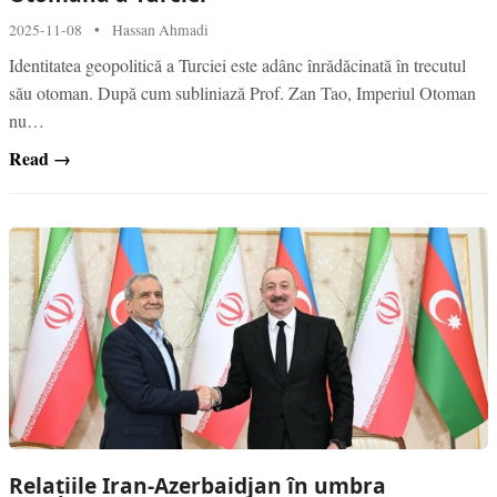
2025-11-08
•
Hassan Ahmadi
Identitatea geopolitică a Turciei este adânc înrădăcinată în trecutul
său otoman. După cum subliniază Prof. Zan Tao, Imperiul Otoman
nu…
Read →
Relațiile Iran-Azerbaidjan în umbra