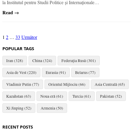
la Institutul pentru Studii Politice și Internaționale…
Read →
Paginație
1
2
…
33
Următor
articole
POPULAR TAGS
Iran (328)
China (324)
Federația Rusă (301)
Asia de Vest (220)
Eurasia (91)
Belarus (77)
Vladimir Putin (77)
Orientul Mijlociu (66)
Asia Centrală (65)
Kazahstan (63)
Noua eră (61)
Turcia (61)
Pakistan (52)
Xi Jinping (52)
Armenia (50)
RECENT POSTS