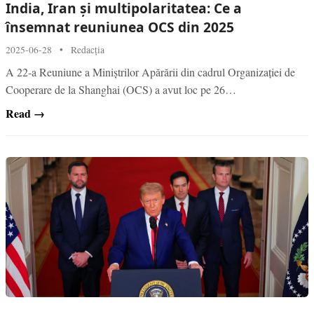
India, Iran și multipolaritatea: Ce a
însemnat reuniunea OCS din 2025
2025-06-28
•
Redacția
A 22-a Reuniune a Miniștrilor Apărării din cadrul Organizației de
Cooperare de la Shanghai (OCS) a avut loc pe 26…
Read →