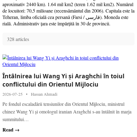
aproximativ 2440 km). 1.64 mil km2 (teren 1.62 mil km2). Numărul
de locuitori: 70,5 milioane (recensământul din 2006). Capitala este la
Teheran, limba oficială cea persană (Farsi / قارسی). Moneda este
rială. Administrativ țara este împărțită în 30 de provincii.
328 articles
Întâlnirea lui Wang Yi și Araghchi în toiul
conflictului din Orientul Mijlociu
2026-07-25
•
Hassan Ahmadi
Pe fondul escaladării tensiunilor din Orientul Mijlociu, ministrul
chinez Wang Yi și omologul iranian Araghchi s-au întâlnit în marja
summitului…
Read →