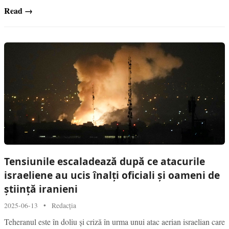
Read →
Tensiunile escaladează după ce atacurile
israeliene au ucis înalți oficiali și oameni de
știință iranieni
2025-06-13
•
Redacția
Teheranul este în doliu și criză în urma unui atac aerian israelian care