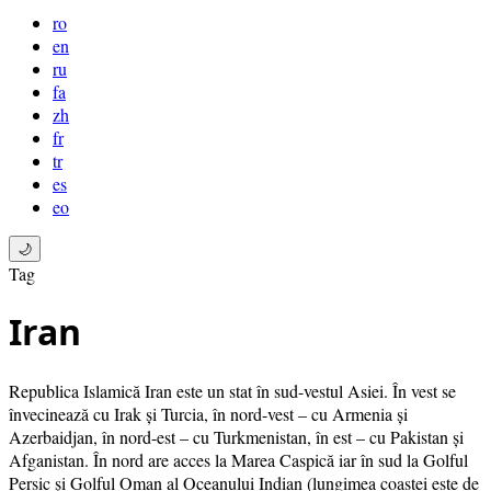
ro
en
ru
fa
zh
fr
tr
es
eo
🌙
Tag
Iran
Republica Islamică Iran este un stat în sud-vestul Asiei. În vest se
învecinează cu Irak și Turcia, în nord-vest – cu Armenia și
Azerbaidjan, în nord-est – cu Turkmenistan, în est – cu Pakistan și
Afganistan. În nord are acces la Marea Caspică iar în sud la Golful
Persic și Golful Oman al Oceanului Indian (lungimea coastei este de