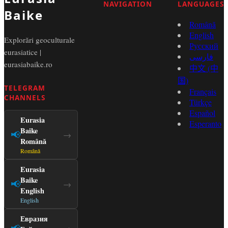
NAVIGATION
LANGUAGES
Baike
Română
English
Explorări geoculturale
Русский
eurasiatice |
فارسی
eurasiabaike.ro
中文 (中
国)
TELEGRAM
Français
CHANNELS
Türkçe
Español
Eurasia
Esperanto
Baike
📢
→
Română
Română
Eurasia
Baike
📢
→
English
English
Евразия