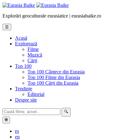
Explorări geoculturale eurasiatice | eurasiabaike.ro
☰
Acasă
Explorează
Filme
Muzică
Cărți
Top 100
Top 100 Cântece din Eurasia
Top 100 Filme din Eurasia
Top 100 Cărți din Eurasia
Tendințe
Editorial
Despre site
🔍
🌐
ro
en