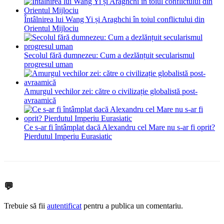
Întâlnirea lui Wang Yi și Araghchi în toiul conflictului din
Orientul Mijlociu
Secolul fără dumnezeu: Cum a dezlănțuit secularismul
progresul uman
Amurgul vechilor zei: către o civilizație globalistă post-
avraamică
Ce s-ar fi întâmplat dacă Alexandru cel Mare nu s-ar fi oprit?
Pierdutul Imperiu Eurasiatic
💬
Trebuie să fii
autentificat
pentru a publica un comentariu.