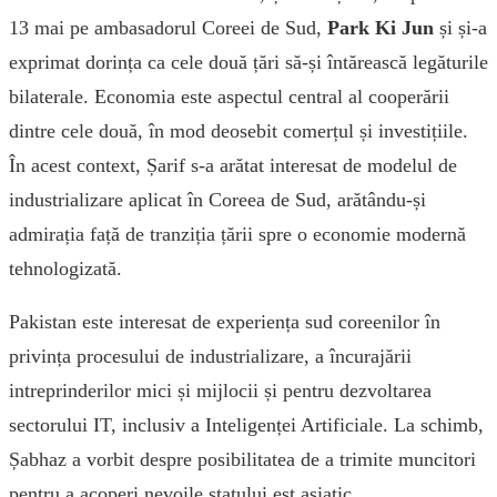
13 mai pe ambasadorul Coreei de Sud,
Park Ki Jun
și și-a
exprimat dorința ca cele două țări să-și întărească legăturile
bilaterale. Economia este aspectul central al cooperării
dintre cele două, în mod deosebit comerțul și investițiile.
În acest context, Șarif s-a arătat interesat de modelul de
industrializare aplicat în Coreea de Sud, arătându-și
admirația față de tranziția țării spre o economie modernă
tehnologizată.
Pakistan este interesat de experiența sud coreenilor în
privința procesului de industrializare, a încurajării
intreprinderilor mici și mijlocii și pentru dezvoltarea
sectorului IT, inclusiv a Inteligenței Artificiale. La schimb,
Șabhaz a vorbit despre posibilitatea de a trimite muncitori
pentru a acoperi nevoile statului est asiatic.