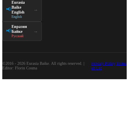
Eurasia
Baike
📢
→
English
English
Евразия
📢
→
Байке
Русский
©2016 - 2026 Eurasia Baike. All rights reserved. |
Privacy Policy
Terms
Editor: Florin Cosma
of Use