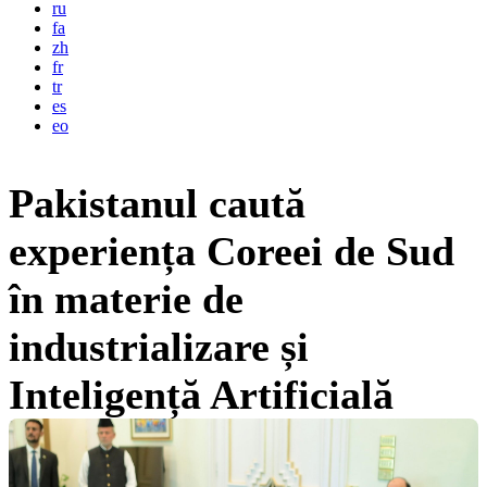
ru
fa
zh
fr
tr
es
eo
Pakistanul caută
experiența Coreei de Sud
în materie de
industrializare și
Inteligență Artificială