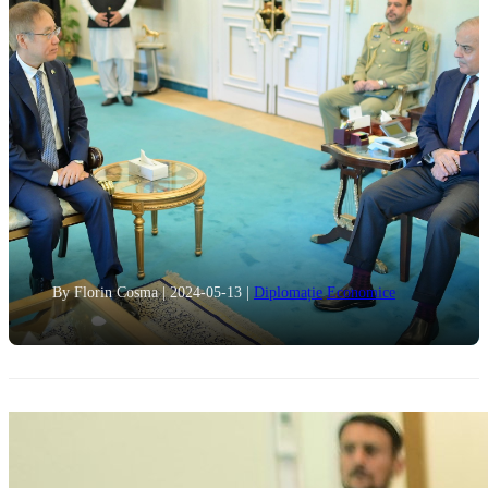
By Florin Cosma
|
2024-05-13
|
Diplomație
Economice