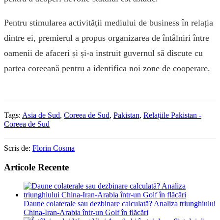
Pentru stimularea activității mediului de business în relația
dintre ei, premierul a propus organizarea de întâlniri între
oamenii de afaceri și și-a instruit guvernul să discute cu
partea coreeană pentru a identifica noi zone de cooperare.
Tags:
Asia de Sud
,
Coreea de Sud
,
Pakistan
,
Relațiile Pakistan -
Coreea de Sud
Scris de:
Florin Cosma
Articole Recente
Daune colaterale sau dezbinare calculată? Analiza triunghiului
China-Iran-Arabia într-un Golf în flăcări