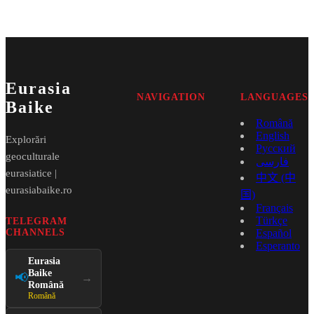
Eurasia
NAVIGATION
LANGUAGES
Baike
Română
English
Explorări
Русский
geoculturale
فارسی
eurasiatice |
中文 (中
eurasiabaike.ro
国)
Français
Türkçe
TELEGRAM
CHANNELS
Español
Esperanto
Eurasia
Baike
📢
→
Română
Română