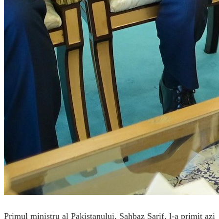
Primul ministru al Pakistanului, Șahbaz Șarif, l-a primit azi