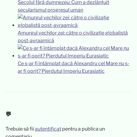
Secolul fără dumnezeu: Cum a dezlănțuit
secularismul progresul uman
Amurgul vechilor zei: către o civilizație globalistă
post-avraamică
Ce s-ar fi întâmplat dacă Alexandru cel Mare nu s-
ar fi oprit? Pierdutul Imperiu Eurasiatic
💬
Trebuie să fii
autentificat
pentru a publica un
comentariu.