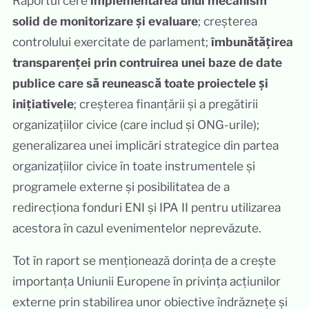
Raportul cere
implementarea unui mecanism
solid de monitorizare și evaluare
; creșterea
controlului exercitate de parlament;
îmbunătățirea
transparenței prin contruirea unei baze de date
publice care să reunească toate proiectele și
inițiativele
; creșterea finanțării și a pregătirii
organizațiilor civice (care includ și ONG-urile);
generalizarea unei implicări strategice din partea
organizațiilor civice în toate instrumentele și
programele externe și posibilitatea de a
redirecționa fonduri ENI și IPA II pentru utilizarea
acestora în cazul evenimentelor neprevăzute.
Tot în raport se menționează dorința de a crește
importanța Uniunii Europene în privința acțiunilor
externe prin stabilirea unor obiective îndrăznețe și