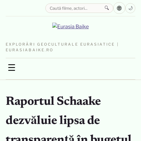
🌐
🔍
🌙
EXPLORĂRI GEOCULTURALE EURASIATICE |
EURASIABAIKE.RO
☰
Raportul Schaake
dezvăluie lipsa de
transparență în bugetul