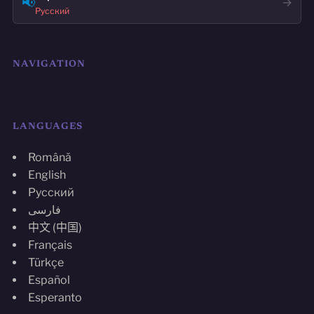
📢
→
Русский
NAVIGATION
LANGUAGES
Română
English
Русский
فارسی
中文 (中国)
Français
Türkçe
Español
Esperanto