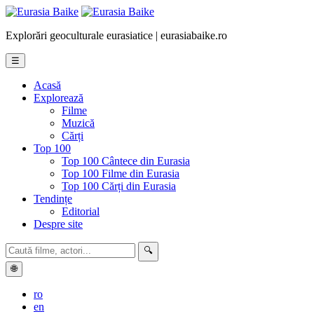
Explorări geoculturale eurasiatice | eurasiabaike.ro
☰
Acasă
Explorează
Filme
Muzică
Cărți
Top 100
Top 100 Cântece din Eurasia
Top 100 Filme din Eurasia
Top 100 Cărți din Eurasia
Tendințe
Editorial
Despre site
🔍
🌐
ro
en