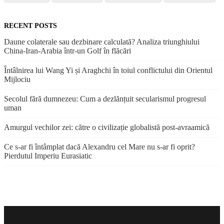
RECENT POSTS
Daune colaterale sau dezbinare calculată? Analiza triunghiului
China-Iran-Arabia într-un Golf în flăcări
Întâlnirea lui Wang Yi și Araghchi în toiul conflictului din Orientul
Mijlociu
Secolul fără dumnezeu: Cum a dezlănțuit secularismul progresul
uman
Amurgul vechilor zei: către o civilizație globalistă post-avraamică
Ce s-ar fi întâmplat dacă Alexandru cel Mare nu s-ar fi oprit?
Pierdutul Imperiu Eurasiatic