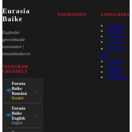
Eurasia
NAVIGATION
LANGUAGES
Baike
Română
English
Explorări
Русский
geoculturale
فارسی
eurasiatice |
中文 (中
eurasiabaike.ro
国)
Français
Türkçe
TELEGRAM
CHANNELS
Español
Esperanto
Eurasia
Baike
📢
→
Română
Română
Eurasia
Baike
📢
→
English
English