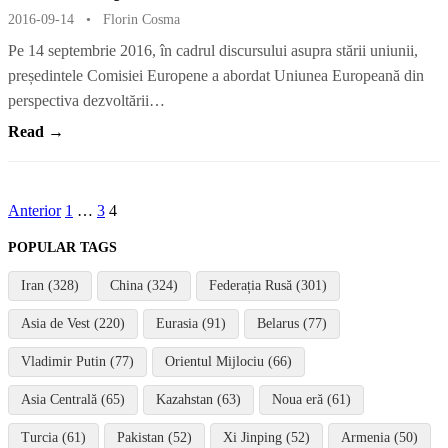
2016-09-14
•
Florin Cosma
Pe 14 septembrie 2016, în cadrul discursului asupra stării uniunii,
președintele Comisiei Europene a abordat Uniunea Europeană din
perspectiva dezvoltării…
Read →
Paginație
Anterior
1
…
3
4
articole
POPULAR TAGS
Iran (328)
China (324)
Federația Rusă (301)
Asia de Vest (220)
Eurasia (91)
Belarus (77)
Vladimir Putin (77)
Orientul Mijlociu (66)
Asia Centrală (65)
Kazahstan (63)
Noua eră (61)
Turcia (61)
Pakistan (52)
Xi Jinping (52)
Armenia (50)