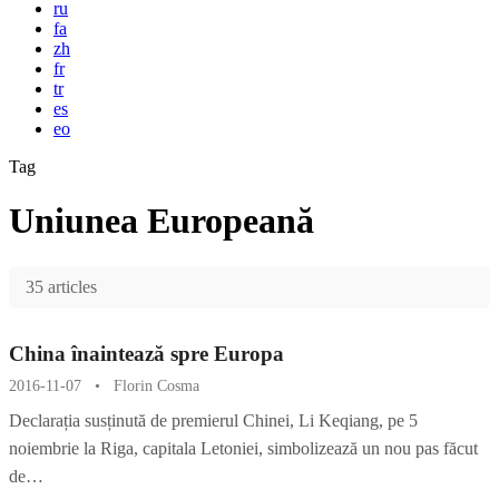
ru
fa
zh
fr
tr
es
eo
Tag
Uniunea Europeană
35 articles
China înaintează spre Europa
2016-11-07
•
Florin Cosma
Declarația susținută de premierul Chinei, Li Keqiang, pe 5
noiembrie la Riga, capitala Letoniei, simbolizează un nou pas făcut
de…