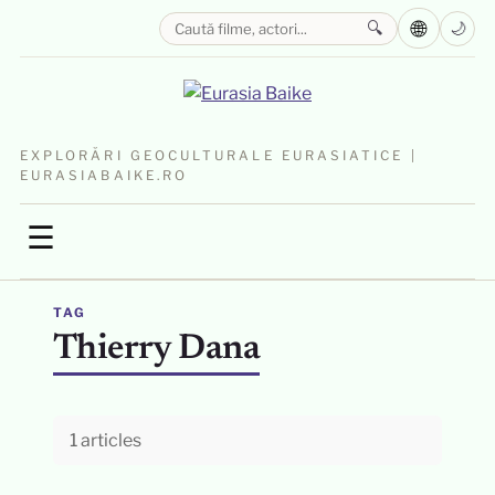
🌐
🔍
🌙
EXPLORĂRI GEOCULTURALE EURASIATICE |
EURASIABAIKE.RO
☰
TAG
Thierry Dana
1 articles