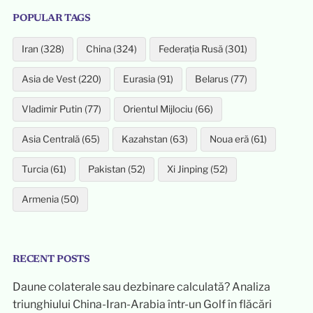
POPULAR TAGS
Iran (328)
China (324)
Federația Rusă (301)
Asia de Vest (220)
Eurasia (91)
Belarus (77)
Vladimir Putin (77)
Orientul Mijlociu (66)
Asia Centrală (65)
Kazahstan (63)
Noua eră (61)
Turcia (61)
Pakistan (52)
Xi Jinping (52)
Armenia (50)
RECENT POSTS
Daune colaterale sau dezbinare calculată? Analiza
triunghiului China-Iran-Arabia într-un Golf în flăcări