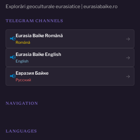
Explorări geoculturale eurasiatice | eurasiabaike.ro
TELEGRAM CHANNELS
Eurasia Baike Română
📢
→
Română
Eurasia Baike English
📢
→
English
Евразия Байке
📢
→
Русский
NAVIGATION
LANGUAGES