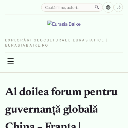
🌐
🔍
🌙
EXPLORĂRI GEOCULTURALE EURASIATICE |
EURASIABAIKE.RO
☰
Al doilea forum pentru
guvernanță globală
China – Franța |