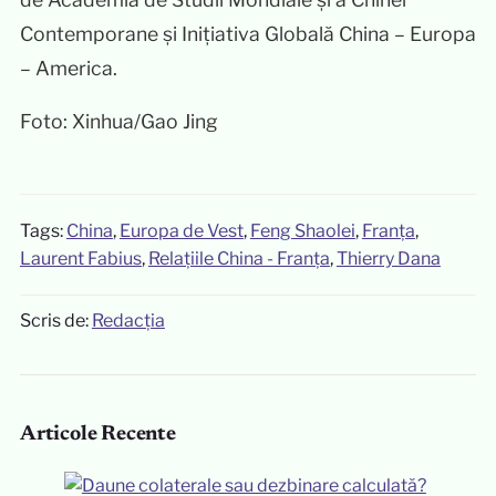
Contemporane și Inițiativa Globală China – Europa
– America.
Foto: Xinhua/Gao Jing
Tags:
China
,
Europa de Vest
,
Feng Shaolei
,
Franța
,
Laurent Fabius
,
Relațiile China - Franța
,
Thierry Dana
Scris de:
Redacția
Articole Recente