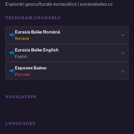
Explorări geoculturale eurasiatice | eurasiabaike.ro
TELEGRAM CHANNELS
Eurasia Baike Română
📢
→
Română
Eurasia Baike English
📢
→
English
Евразия Байке
📢
→
Русский
NAVIGATION
LANGUAGES