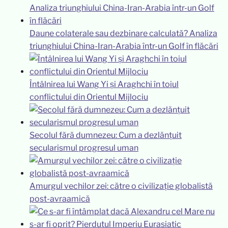
Daune colaterale sau dezbinare calculată? Analiza
triunghiului China-Iran-Arabia într-un Golf în flăcări
Întâlnirea lui Wang Yi și Araghchi în toiul
conflictului din Orientul Mijlociu
Secolul fără dumnezeu: Cum a dezlănțuit
secularismul progresul uman
Amurgul vechilor zei: către o civilizație globalistă
post-avraamică