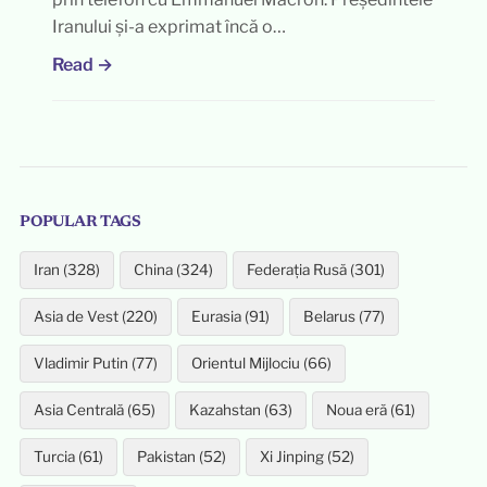
Iranului și-a exprimat încă o…
Read →
POPULAR TAGS
Iran (328)
China (324)
Federația Rusă (301)
Asia de Vest (220)
Eurasia (91)
Belarus (77)
Vladimir Putin (77)
Orientul Mijlociu (66)
Asia Centrală (65)
Kazahstan (63)
Noua eră (61)
Turcia (61)
Pakistan (52)
Xi Jinping (52)