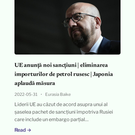
UE anunță noi sancțiuni | eliminarea
importurilor de petrol rusesc | Japonia
aplaudă măsura
2022-05-31
•
Eurasia Baike
Liderii UE au căzut de acord asupra unui al
șaselea pachet de sancțiuni împotriva Rusiei
care include un embargo parțial…
Read →