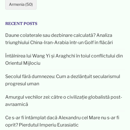
Armenia (50)
RECENT POSTS
Daune colaterale sau dezbinare calculată? Analiza
triunghiului China-Iran-Arabia într-un Golf în flăcări
Întâlnirea lui Wang Yi și Araghchi în toiul conflictului din
Orientul Mijlociu
Secolul fără dumnezeu: Cum a dezlănțuit secularismul
progresul uman
Amurgul vechilor zei: către o civilizație globalistă post-
avraamică
Ce s-ar fi întâmplat dacă Alexandru cel Mare nu s-ar fi
oprit? Pierdutul Imperiu Eurasiatic