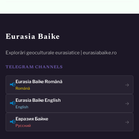
Eurasia Baike
Explorări geoculturale eurasiatice | eurasiabaike.ro
TELEGRAM CHANNELS
Eurasia Baike Română
📢
→
Română
Eurasia Baike English
📢
→
English
Евразия Байке
📢
→
Русский