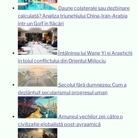
Daune colaterale sau dezbinare
calculată? Analiza triunghiului China-Iran-Arabia
într-un Golf în flăcări
Întâlnirea lui Wang Yi și Araghchi
în toiul conflictului din Orientul Mijlociu
Secolul fără dumnezeu: Cum a
dezlănțuit secularismul progresul uman
Amurgul vechilor zei: către o
civilizație globalistă post-avraamică