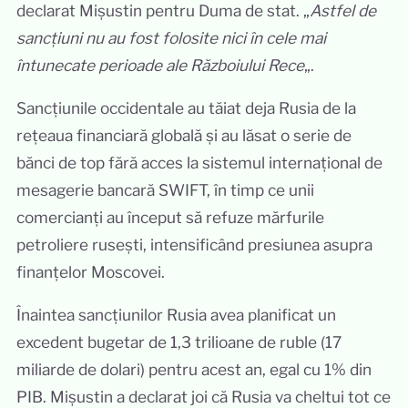
declarat Mișustin pentru Duma de stat. „
Astfel de
sancțiuni nu au fost folosite nici în cele mai
întunecate perioade ale Războiului Rece
„.
Sancțiunile occidentale au tăiat deja Rusia de la
rețeaua financiară globală și au lăsat o serie de
bănci de top fără acces la sistemul internațional de
mesagerie bancară SWIFT, în timp ce unii
comercianți au început să refuze mărfurile
petroliere rusești, intensificând presiunea asupra
finanțelor Moscovei.
Înaintea sancțiunilor Rusia avea planificat un
excedent bugetar de 1,3 trilioane de ruble (17
miliarde de dolari) pentru acest an, egal cu 1% din
PIB. Mișustin a declarat joi că Rusia va cheltui tot ce