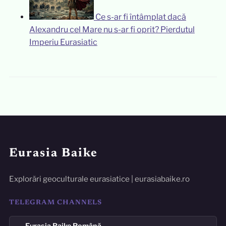
Ce s-ar fi întâmplat dacă
Alexandru cel Mare nu s-ar fi oprit? Pierdutul
Imperiu Eurasiatic
Eurasia Baike
Explorări geoculturale eurasiatice | eurasiabaike.ro
TELEGRAM CHANNELS
Eurasia Baike Română