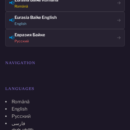
📢
→
Română
Eurasia Baike English
📢
→
English
Евразия Байке
📢
→
Русский
NAVIGATION
LANGUAGES
Română
English
Русский
فارسی