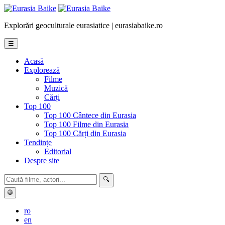
Explorări geoculturale eurasiatice | eurasiabaike.ro
☰
Acasă
Explorează
Filme
Muzică
Cărți
Top 100
Top 100 Cântece din Eurasia
Top 100 Filme din Eurasia
Top 100 Cărți din Eurasia
Tendințe
Editorial
Despre site
🔍
🌐
ro
en