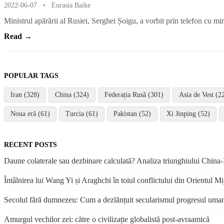
2022-06-07
•
Eurasia Baike
Ministrul apărării al Rusiei, Serghei Șoigu, a vorbit prin telefon cu mi
Read →
POPULAR TAGS
Iran (328)
China (324)
Federația Rusă (301)
Asia de Vest (2
Noua eră (61)
Turcia (61)
Pakistan (52)
Xi Jinping (52)
RECENT POSTS
Daune colaterale sau dezbinare calculată? Analiza triunghiului China-I
Întâlnirea lui Wang Yi și Araghchi în toiul conflictului din Orientul Mi
Secolul fără dumnezeu: Cum a dezlănțuit secularismul progresul uma
Amurgul vechilor zei: către o civilizație globalistă post-avraamică