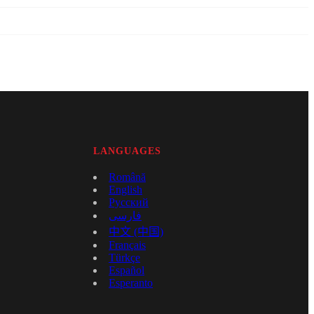
LANGUAGES
Română
English
Русский
فارسی
中文 (中国)
Français
Türkçe
Español
Esperanto