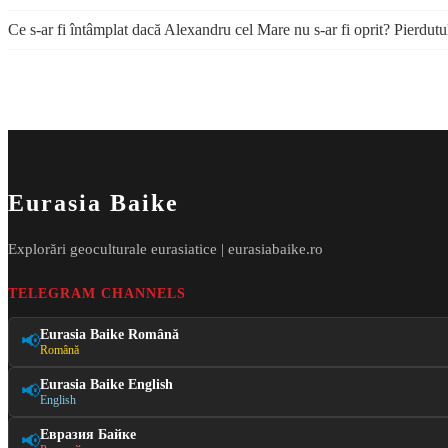
Ce s-ar fi întâmplat dacă Alexandru cel Mare nu s-ar fi oprit? Pierdutu
Eurasia Baike
Explorări geoculturale eurasiatice | eurasiabaike.ro
TELEGRAM CHANNELS
Eurasia Baike Română
📢
Română
Eurasia Baike English
📢
English
Евразия Байке
📢