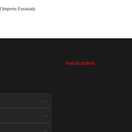
l Imperiu Eurasiatic
NAVIGATION
→
→
→