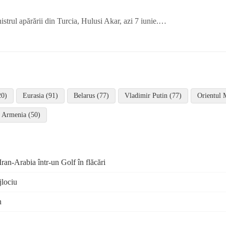
nistrul apărării din Turcia, Hulusi Akar, azi 7 iunie.…
20)
Eurasia (91)
Belarus (77)
Vladimir Putin (77)
Orientul 
Armenia (50)
ran-Arabia într-un Golf în flăcări
jlociu
n