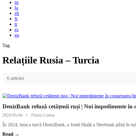
ru
fa
zh
fr
tr
es
eo
Tag
Relațiile Rusia – Turcia
6 articles
DenizBank refuză cetățenii ruși | Noi impedimente în 
2024-05-04
•
Florin Cosma
În 2024, banca turcă DenizBank, o fostă filială a Sberbank până în iu
Read →