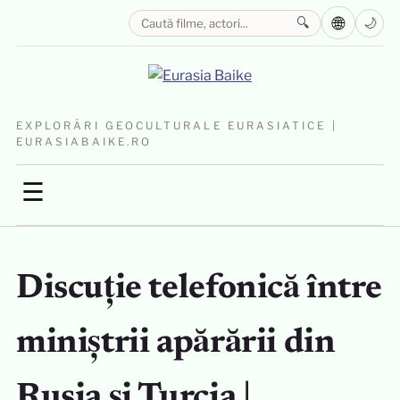
🌐
🔍
🌙
EXPLORĂRI GEOCULTURALE EURASIATICE |
EURASIABAIKE.RO
☰
Discuție telefonică între
miniștrii apărării din
Rusia și Turcia |