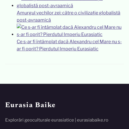
Amurgul vechilor zei: către o civilizație globalistă
post-avraamică
Ce s-ar fi întâmplat dacă Alexandru cel Mare nu s-
ar fi oprit? Pierdutul Imperiu Eurasiatic
Eurasia Baike
Explorări geoculturale eurasiatice | eurasiabaike.ro