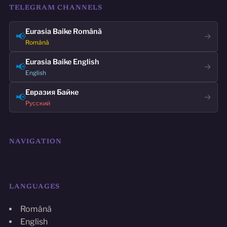
TELEGRAM CHANNELS
Eurasia Baike Română
📢
→
Română
Eurasia Baike English
📢
→
English
Евразия Байке
📢
→
Русский
NAVIGATION
LANGUAGES
Română
English