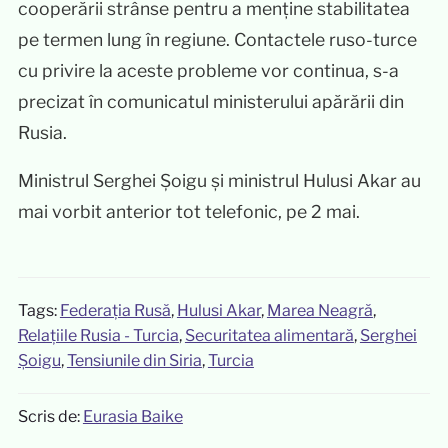
cooperării strânse pentru a menține stabilitatea
pe termen lung în regiune. Contactele ruso-turce
cu privire la aceste probleme vor continua, s-a
precizat în comunicatul ministerului apărării din
Rusia.
Ministrul Serghei Șoigu și ministrul Hulusi Akar au
mai vorbit anterior tot telefonic, pe 2 mai.
Tags:
Federația Rusă
,
Hulusi Akar
,
Marea Neagră
,
Relațiile Rusia - Turcia
,
Securitatea alimentară
,
Serghei
Șoigu
,
Tensiunile din Siria
,
Turcia
Scris de:
Eurasia Baike