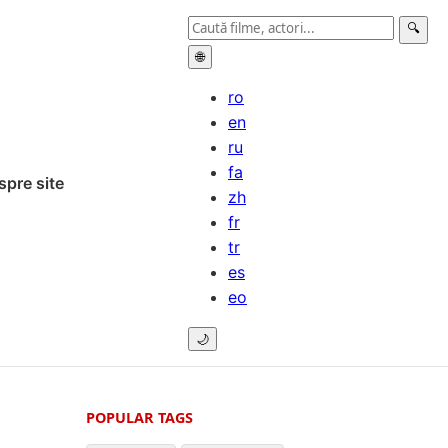
🔍
🌐
ro
en
ru
fa
spre site
zh
fr
tr
es
eo
🌙
POPULAR TAGS