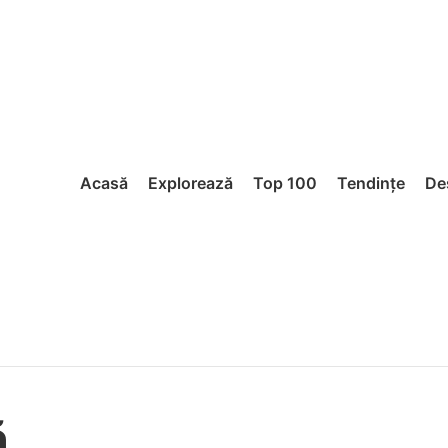
Acasă
Explorează
Top 100
Tendințe
De
ă