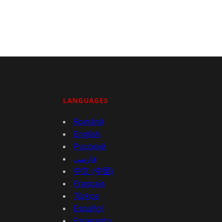
LANGUAGES
Română
English
Русский
فارسی
中文 (中国)
Français
Türkçe
Español
Esperanto