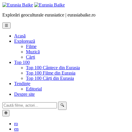
Explorări geoculturale eurasiatice | eurasiabaike.ro
☰
Acasă
Explorează
Filme
Muzică
Cărți
Top 100
Top 100 Cântece din Eurasia
Top 100 Filme din Eurasia
Top 100 Cărți din Eurasia
Tendințe
Editorial
Despre site
🔍
🌐
ro
en