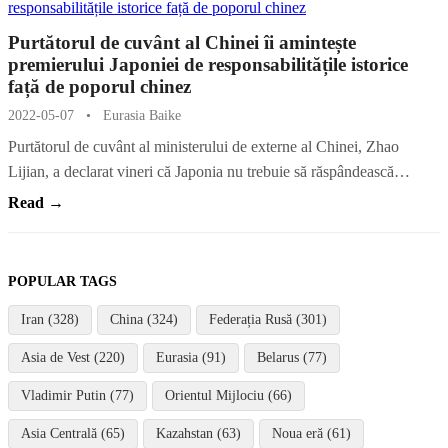
Purtătorul de cuvânt al Chinei îi amintește
premierului Japoniei de responsabilitățile istorice
față de poporul chinez
2022-05-07
•
Eurasia Baike
Purtătorul de cuvânt al ministerului de externe al Chinei, Zhao
Lijian, a declarat vineri că Japonia nu trebuie să răspândească…
Read →
POPULAR TAGS
Iran (328)
China (324)
Federația Rusă (301)
Asia de Vest (220)
Eurasia (91)
Belarus (77)
Vladimir Putin (77)
Orientul Mijlociu (66)
Asia Centrală (65)
Kazahstan (63)
Noua eră (61)