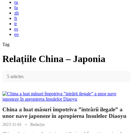
ru
fa
zh
fr
tr
es
eo
Tag
Relațiile China – Japonia
5 articles
China a luat măsuri împotriva ”intrării ilegale” a
unor nave japoneze în apropierea Insulelor Diaoyu
2023-11-01
•
Redacția