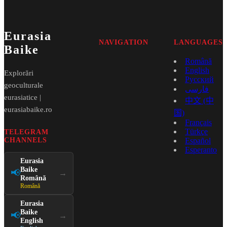
Eurasia
NAVIGATION
LANGUAGES
Baike
Română
English
Explorări
Русский
geoculturale
فارسی
eurasiatice |
中文 (中
eurasiabaike.ro
国)
Français
Türkçe
TELEGRAM
CHANNELS
Español
Esperanto
Eurasia
Baike
📢
→
Română
Română
Eurasia
Baike
📢
→
English