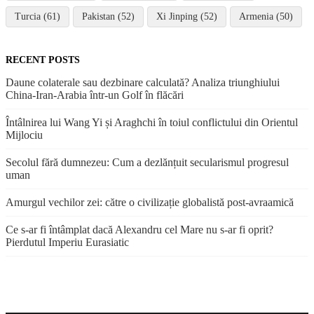
Turcia (61)
Pakistan (52)
Xi Jinping (52)
Armenia (50)
RECENT POSTS
Daune colaterale sau dezbinare calculată? Analiza triunghiului
China-Iran-Arabia într-un Golf în flăcări
Întâlnirea lui Wang Yi și Araghchi în toiul conflictului din Orientul
Mijlociu
Secolul fără dumnezeu: Cum a dezlănțuit secularismul progresul
uman
Amurgul vechilor zei: către o civilizație globalistă post-avraamică
Ce s-ar fi întâmplat dacă Alexandru cel Mare nu s-ar fi oprit?
Pierdutul Imperiu Eurasiatic