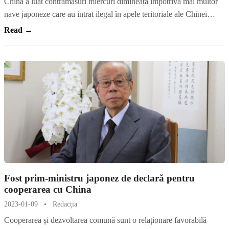
China a luat contramăsuri miercuri dimineață împotriva mai multor
nave japoneze care au intrat ilegal în apele teritoriale ale Chinei…
Read →
Fost prim-ministru japonez de declară pentru
cooperarea cu China
2023-01-09
•
Redacția
Cooperarea și dezvoltarea comună sunt o relaționare favorabilă