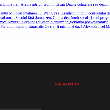
Daune colaterale sau dezbina
Întâlnirea lui Wang Yi și Araghchi în toiul conflictului d
Secolul fără dumnezeu: Cum a dezlănțuit secularismul progr
Amurgul vechilor zei: către o civilizație globalistă post-avraamică
Ce s-ar fi întâmplat dacă Alexandru cel Mar
NAVIGATION