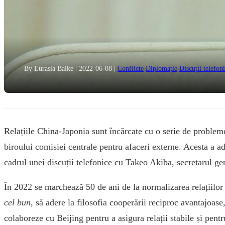
By Eurasia Baike
|
2022-06-08
|
Conflicte
Diplomație
Discuții telefon
Relațiile China-Japonia sunt încărcate cu o serie de probleme
biroului comisiei centrale pentru afaceri externe. Acesta a ad
cadrul unei discuții telefonice cu Takeo Akiba, secretarul gene
În 2022 se marchează 50 de ani de la normalizarea relațiilor
cel bun
, să adere la filosofia cooperării reciproc avantajoas
colaboreze cu Beijing pentru a asigura relații stabile și pent