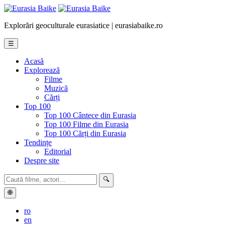
Explorări geoculturale eurasiatice | eurasiabaike.ro
☰
Acasă
Explorează
Filme
Muzică
Cărți
Top 100
Top 100 Cântece din Eurasia
Top 100 Filme din Eurasia
Top 100 Cărți din Eurasia
Tendințe
Editorial
Despre site
🔍
🌐
ro
en