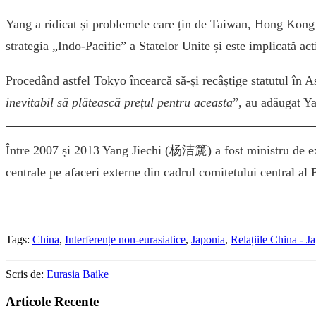
Yang a ridicat și problemele care țin de Taiwan, Hong Kong ș
strategia „Indo-Pacific” a Statelor Unite și este implicată ac
Procedând astfel Tokyo încearcă să-și recâștige statutul în Asi
inevitabil să plătească prețul pentru aceasta
”, au adăugat Y
Între 2007 și 2013 Yang Jiechi (杨洁篪) a fost ministru de ext
centrale pe afaceri externe din cadrul comitetului central al
Tags:
China
,
Interferențe non-eurasiatice
,
Japonia
,
Relațiile China - J
Scris de:
Eurasia Baike
Articole Recente