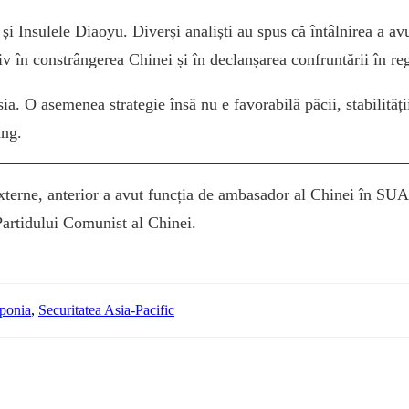
i Insulele Diaoyu. Diverși analiști au spus că întâlnirea a a
tiv în constrângerea Chinei și în declanșarea confruntării în re
a. O asemenea strategie însă nu e favorabilă păcii, stabilității
ang.
erne, anterior a avut funcția de ambasador al Chinei în SUA.
 Partidului Comunist al Chinei.
aponia
,
Securitatea Asia-Pacific