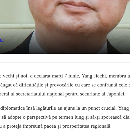
ice
 vechi și noi, a declarat marți 7 iunie, Yang Jiechi, membru al
ăugat că dificultățile și provocările cu care se confruntă cele 
ral al secretariatului național pentru securitate al Japoniei.
 diplomatice însă legăturile au ajuns la un punct crucial. Yan
e, să adopte o perspectivă pe termen lung și să-și sporească di
ru a proteja împreună pacea și prosperitatea regională.