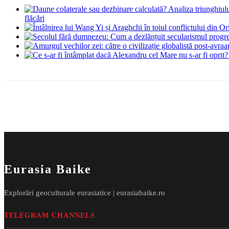
flăcări
Eurasia Baike
Explorări geoculturale eurasiatice | eurasiabaike.ro
TELEGRAM CHANNELS