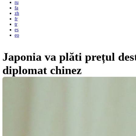
ru
fa
zh
fr
tr
es
eo
Japonia va plăti prețul des
diplomat chinez