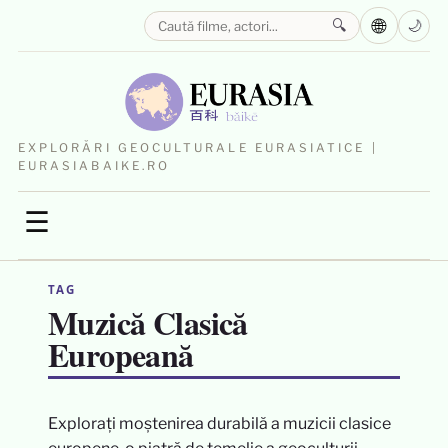
🌐
🔍
🌙
EXPLORĂRI GEOCULTURALE EURASIATICE |
EURASIABAIKE.RO
☰
TAG
Muzică Clasică
Europeană
Explorați moștenirea durabilă a muzicii clasice