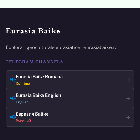
Eurasia Baike
Explorări geoculturale eurasiatice | eurasiabaike.ro
TELEGRAM CHANNELS
Eurasia Baike Română
📢
→
Română
Eurasia Baike English
📢
→
English
Евразия Байке
📢
→
Русский