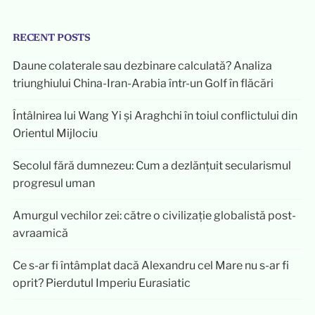
RECENT POSTS
Daune colaterale sau dezbinare calculată? Analiza
triunghiului China-Iran-Arabia într-un Golf în flăcări
Întâlnirea lui Wang Yi și Araghchi în toiul conflictului din
Orientul Mijlociu
Secolul fără dumnezeu: Cum a dezlănțuit secularismul
progresul uman
Amurgul vechilor zei: către o civilizație globalistă post-
avraamică
Ce s-ar fi întâmplat dacă Alexandru cel Mare nu s-ar fi
oprit? Pierdutul Imperiu Eurasiatic