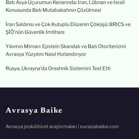
Batı Asya Uçurumun Kenarında: İran, Lübnan ve İsrail
Konusunda Batı Mutabakatının Çözülmesi
İran Saldırısı ve Çok Kutuplu Düzenin Çöküşü: BRICS ve
ŞİÖ'nün Güvenlik İmtihanı
Yıkımın Mimarı: Epstein Skandalı ve Batı Otoriterizmi
Avrasya Yüzyılını Nasıl Hızlandırıyor
Rusya, Ukrayna'da Oreshnik Sistemini Test Etti
Avrasya Baike
Avrasya jeokültürel araştırmaları | eurasiabaike.com