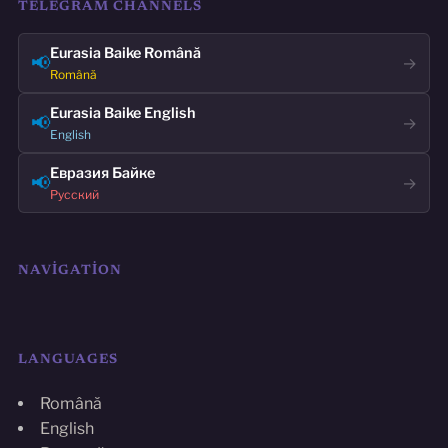
TELEGRAM CHANNELS
Eurasia Baike Română
📢
→
Română
Eurasia Baike English
📢
→
English
Евразия Байке
📢
→
Русский
NAVIGATION
LANGUAGES
Română
English