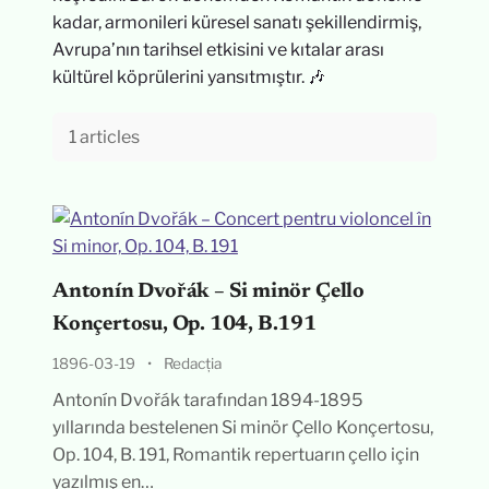
kadar, armonileri küresel sanatı şekillendirmiş,
Avrupa’nın tarihsel etkisini ve kıtalar arası
kültürel köprülerini yansıtmıştır. 🎶
1 articles
Antonín Dvořák – Si minör Çello
Konçertosu, Op. 104, B.191
1896-03-19
•
Redacția
Antonín Dvořák tarafından 1894-1895
yıllarında bestelenen Si minör Çello Konçertosu,
Op. 104, B. 191, Romantik repertuarın çello için
yazılmış en…