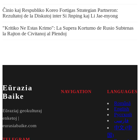
Ĉinio kaj Respubliko Koreo Fortigas Strategian Partneron:
Rezultatoj de la Diskutoj inter Si Jinping kaj Li Jae‑myong
"Kritiko Ne Estas Krimo": La Supera Kortumo de Rusio Subtenas
la Rajton de Civitanoj al Plendoj
Eŭrazia
NAVIGATION
LANGUAGES
Baike
Română
English
Eŭraziaj geokulturaj
Русский
enketoj |
فارسی
eurasiabaike.com
中文 (中
国)
TELEGRAM