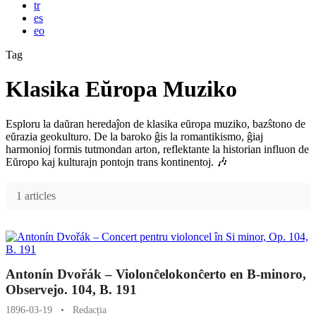
tr
es
eo
Tag
Klasika Eŭropa Muziko
Esploru la daŭran heredaĵon de klasika eŭropa muziko, bazŝtono de
eŭrazia geokulturo. De la baroko ĝis la romantikismo, ĝiaj
harmonioj formis tutmondan arton, reflektante la historian influon de
Eŭropo kaj kulturajn pontojn trans kontinentoj. 🎶
1 articles
Antonín Dvořák – Violonĉelokonĉerto en B-minoro,
Observejo. 104, B. 191
1896-03-19
•
Redacția