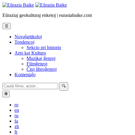
Eŭraziaj geokulturaj enketoj | eurasiabaike.com
☰
Novaĵartikoloj
Tendencoj
Sekcio pri historio
Arto kaj Kulturo
Muzikaj ĝenroj
Filmĝenroj
Ĉiuj libroĝenroj
Komentaĵo
🔍
🌐
ro
en
ru
fa
zh
fr