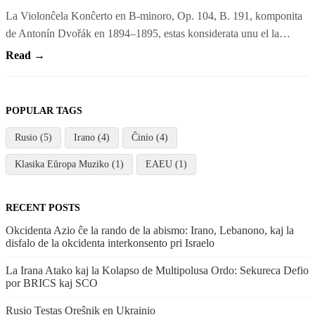
La Violonĉela Konĉerto en B-minoro, Op. 104, B. 191, komponita
de Antonín Dvořák en 1894–1895, estas konsiderata unu el la…
Read →
POPULAR TAGS
Rusio (5)
Irano (4)
Ĉinio (4)
Klasika Eŭropa Muziko (1)
EAEU (1)
RECENT POSTS
Okcidenta Azio ĉe la rando de la abismo: Irano, Lebanono, kaj la
disfalo de la okcidenta interkonsento pri Israelo
La Irana Atako kaj la Kolapso de Multipolusa Ordo: Sekureca Defio
por BRICS kaj SCO
Rusio Testas Oreŝnik en Ukrainio