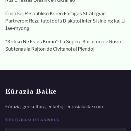
Rusio Testas Oreŝnik en Ukrainio
Ĉinio kaj Respubliko Koreo Fortigas Strategian
Partneron: Rezultatoj de la Diskutoj inter Si Jinping kaj Li
Jae‑myong
"Kritiko Ne Estas Krimo": La Supera Kortumo de Rusio
Subtenas la Rajton de Civitanoj al Plendoj
Eŭrazia Baike
Eŭraziaj geokulturaj enketoj | eurasiabaike.com
TELEGRAM CHANNELS