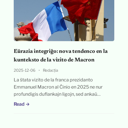
Eŭrazia integriĝo: nova tendenco en la
kunteksto de la vizito de Macron
2025-12-06
•
Redacția
La ŝtata vizito de la franca prezidanto
Emmanuel Macron al Ĉinio en 2025 ne nur
profundigis duflankajn ligojn, sed ankaŭ…
Read →