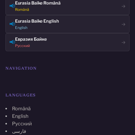
Eurasia Baike Română
📢
→
Română
Eurasia Baike English
📢
→
English
Евразия Байке
📢
→
Русский
NAVIGATION
LANGUAGES
Română
English
Русский
فارسی