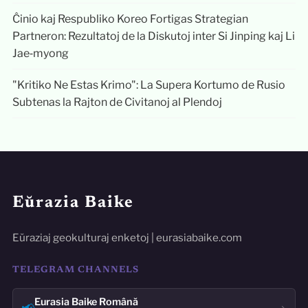
Ĉinio kaj Respubliko Koreo Fortigas Strategian
Partneron: Rezultatoj de la Diskutoj inter Si Jinping kaj Li
Jae‑myong
"Kritiko Ne Estas Krimo": La Supera Kortumo de Rusio
Subtenas la Rajton de Civitanoj al Plendoj
Eŭrazia Baike
Eŭraziaj geokulturaj enketoj | eurasiabaike.com
TELEGRAM CHANNELS
Eurasia Baike Română