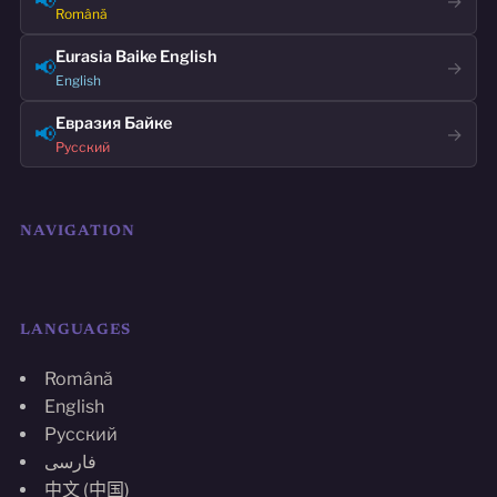
📢
→
Română
Eurasia Baike English
📢
→
English
Евразия Байке
📢
→
Русский
NAVIGATION
LANGUAGES
Română
English
Русский
فارسی
中文 (中国)