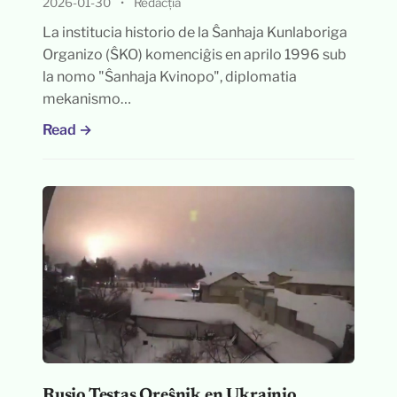
2026-01-30
•
Redacția
La institucia historio de la Ŝanhaja Kunlaboriga
Organizo (ŜKO) komenciĝis en aprilo 1996 sub
la nomo "Ŝanhaja Kvinopo", diplomatia
mekanismo…
Read →
Rusio Testas Oreŝnik en Ukrainio