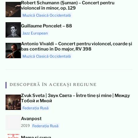
Robert Schumann (Șuman) – Concert pentru
violoncel în minor, op. 129
Muzică Clasică Occidentală
Guillaume Poncelet – 88
Jazz European
Antonio Vivaldi – Concert pentru violoncel, coarde și
bas continuo în Do major, RV 398
Muzică Clasică Occidentală
DESCOPERĂ ÎN ACEEAȘI REGIUNE
Zvuk Sveta | Звук Света – Între tine și mine | Между
Тобой и Мной
Federația Rusă
Avanpost
2019
Federația Rusă
Mama și curva