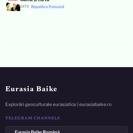
1973
Republica Franceză
Eurasia Baike
Explorări geoculturale eurasiatice | eurasiabaike.ro
TELEGRAM CHANNELS
Eurasia Baike Română