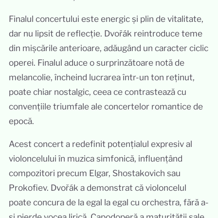
Finalul concertului este energic și plin de vitalitate,
dar nu lipsit de reflecție. Dvořák reintroduce teme
din mișcările anterioare, adăugând un caracter ciclic
operei. Finalul aduce o surprinzătoare notă de
melancolie, încheind lucrarea într-un ton reținut,
poate chiar nostalgic, ceea ce contrastează cu
convențiile triumfale ale concertelor romantice de
epocă.
Acest concert a redefinit potențialul expresiv al
violoncelului în muzica simfonică, influențând
compozitori precum Elgar, Shostakovich sau
Prokofiev. Dvořák a demonstrat că violoncelul
poate concura de la egal la egal cu orchestra, fără a-
și pierde vocea lirică. Capodoperă a maturității sale