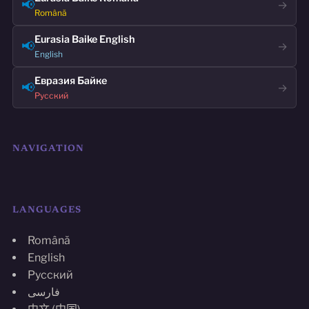
📢
→
Română
Eurasia Baike English
📢
→
English
Евразия Байке
📢
→
Русский
NAVIGATION
LANGUAGES
Română
English
Русский
فارسی