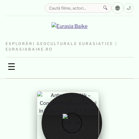
🌐
🔍
🌙
EXPLORĂRI GEOCULTURALE EURASIATICE |
EURASIABAIKE.RO
☰