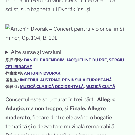
Londra, în 1896, cu violoncelistul Leo Stern ca
solist, sub bagheta lui Dvořák însuși.
Alte surse și versiuni
乐师 🧑‍🎤:
DANIEL BARENBOIM
, 
JACQUELINE DU PRE
, 
SERGIU
CELIBIDACHE
作曲家 🎼:
ANTONIN DVORAK
国 🇺🇳:
IMPERIUL AUSTRIAC
, 
PENINSULA EUROPEANĂ
体裁 📂:
MUZICĂ CLASICĂ OCCIDENTALĂ
, 
MUZICĂ CULTĂ
Concertul este structurat în trei părți:
Allegro
,
Adagio, ma non troppo
, și
Finale: Allegro
moderato
, fiecare dintre ele având o bogăție
tematică și o dezvoltare muzicală remarcabilă.