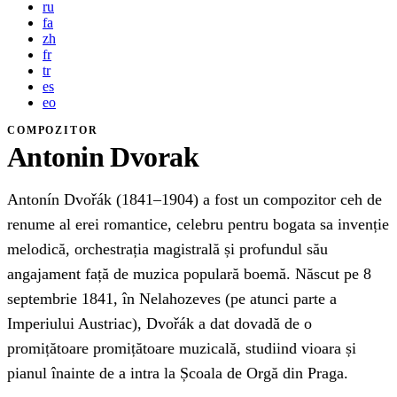
ru
fa
zh
fr
tr
es
eo
COMPOZITOR
Antonin Dvorak
Antonín Dvořák (1841–1904) a fost un compozitor ceh de
renume al erei romantice, celebru pentru bogata sa invenție
melodică, orchestrația magistrală și profundul său
angajament față de muzica populară boemă. Născut pe 8
septembrie 1841, în Nelahozeves (pe atunci parte a
Imperiului Austriac), Dvořák a dat dovadă de o
promițătoare promițătoare muzicală, studiind vioara și
pianul înainte de a intra la Școala de Orgă din Praga.