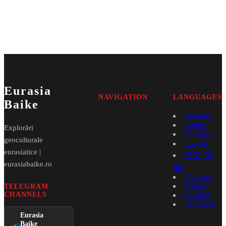
Eurasia
NAVIGATION
LANGUAGES
Baike
Română
English
Explorări
Русский
geoculturale
فارسی
eurasiatice |
中文 (中
eurasiabaike.ro
国)
Français
Türkçe
TELEGRAM
CHANNELS
Español
Esperanto
Eurasia
Baike