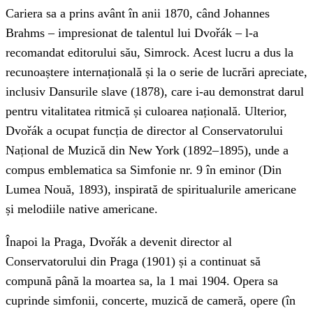
Cariera sa a prins avânt în anii 1870, când Johannes
Brahms – impresionat de talentul lui Dvořák – l-a
recomandat editorului său, Simrock. Acest lucru a dus la
recunoaștere internațională și la o serie de lucrări apreciate,
inclusiv Dansurile slave (1878), care i-au demonstrat darul
pentru vitalitatea ritmică și culoarea națională. Ulterior,
Dvořák a ocupat funcția de director al Conservatorului
Național de Muzică din New York (1892–1895), unde a
compus emblematica sa Simfonie nr. 9 în eminor (Din
Lumea Nouă, 1893), inspirată de spiritualurile americane
și melodiile native americane.
Înapoi la Praga, Dvořák a devenit director al
Conservatorului din Praga (1901) și a continuat să
compună până la moartea sa, la 1 mai 1904. Opera sa
cuprinde simfonii, concerte, muzică de cameră, opere (în