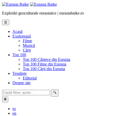
Explorări geoculturale eurasiatice | eurasiabaike.ro
☰
Acasă
Explorează
Filme
Muzică
Cărți
Top 100
Top 100 Cântece din Eurasia
Top 100 Filme din Eurasia
Top 100 Cărți din Eurasia
Tendințe
Editorial
Despre site
🔍
🌐
ro
en