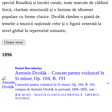
special Rusalka) și lucrări corale, toate marcate de căldură
lirică, claritate structurală și o fuziune de idiomuri
populare cu forme clasice. Dvořák rămâne o piatră de
temelie a muzicii naționale cehe și o figură venerată la
nivel global în repertoriul romantic.
Citește restul
1896
|
Daniel Barenboim
Antonín Dvořák – Concert pentru violoncel în
Si minor, Op. 104, B. 191
→
Concertul pentru violoncel în Si minor, Op. 104, B. 191,
compus de Antonín Dvořák în perioada 1894–1895, este...
音乐 MUSIC · MUZICĂ CLASICĂ OCCIDENTALĂ · IMPERIUL
AUSTRIAC