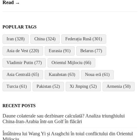
Read →
POPULAR TAGS
Iran (328)
China (324)
Federația Rusă (301)
Asia de Vest (220)
Eurasia (91)
Belarus (77)
Vladimir Putin (77)
Orientul Mijlociu (66)
Asia Centrală (65)
Kazahstan (63)
Noua eră (61)
Turcia (61)
Pakistan (52)
Xi Jinping (52)
Armenia (50)
RECENT POSTS
Daune colaterale sau dezbinare calculată? Analiza triunghiului
China-Iran-Arabia într-un Golf în flăcări
Întâlnirea lui Wang Yi și Araghchi în toiul conflictului din Orientul
Mijlociu