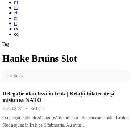
ru
fa
zh
fr
tr
es
eo
Tag
Hanke Bruins Slot
1 articles
Delegație olandeză în Irak | Relații bilaterale și
misiunea NATO
2024-02-07
•
Redacția
O delegație olandeză condusă de ministrul de externe Hanke Bruins
Slot a ajuns în Irak pe 6 februarie. Au avut…