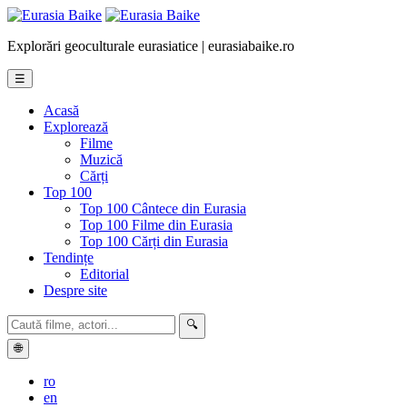
Explorări geoculturale eurasiatice | eurasiabaike.ro
☰
Acasă
Explorează
Filme
Muzică
Cărți
Top 100
Top 100 Cântece din Eurasia
Top 100 Filme din Eurasia
Top 100 Cărți din Eurasia
Tendințe
Editorial
Despre site
🔍
🌐
ro
en