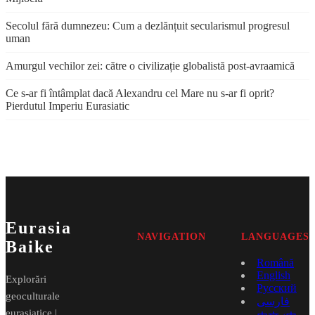
Secolul fără dumnezeu: Cum a dezlănțuit secularismul progresul
uman
Amurgul vechilor zei: către o civilizație globalistă post-avraamică
Ce s-ar fi întâmplat dacă Alexandru cel Mare nu s-ar fi oprit?
Pierdutul Imperiu Eurasiatic
Eurasia
NAVIGATION
LANGUAGES
Baike
Română
English
Explorări
Русский
geoculturale
فارسی
eurasiatice |