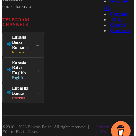
中文 (中
eurasiabaike.ro
国)
Français
Türkçe
TELEGRAM
CHANNELS
Español
Esperanto
Eurasia
Baike
📢
→
Română
Română
Eurasia
Baike
📢
→
English
English
Евразия
📢
→
Байке
Русский
©2016 - 2026 Eurasia Baike. All rights reserved. |
Privacy Policy
Terms
Editor: Florin Cosma
of Use