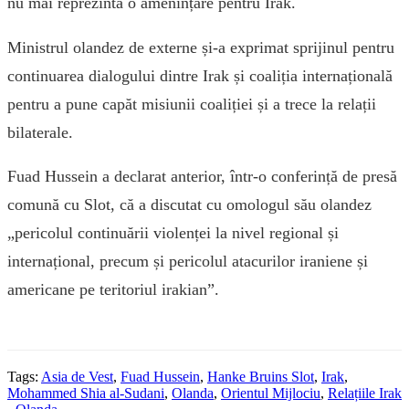
nu mai reprezintă o amenințare pentru Irak.
Ministrul olandez de externe și-a exprimat sprijinul pentru
continuarea dialogului dintre Irak și coaliția internațională
pentru a pune capăt misiunii coaliției și a trece la relații
bilaterale.
Fuad Hussein a declarat anterior, într-o conferință de presă
comună cu Slot, că a discutat cu omologul său olandez
„pericolul continuării violenței la nivel regional și
internațional, precum și pericolul atacurilor iraniene și
americane pe teritoriul irakian”.
Tags:
Asia de Vest
,
Fuad Hussein
,
Hanke Bruins Slot
,
Irak
,
Mohammed Shia al-Sudani
,
Olanda
,
Orientul Mijlociu
,
Relațiile Irak