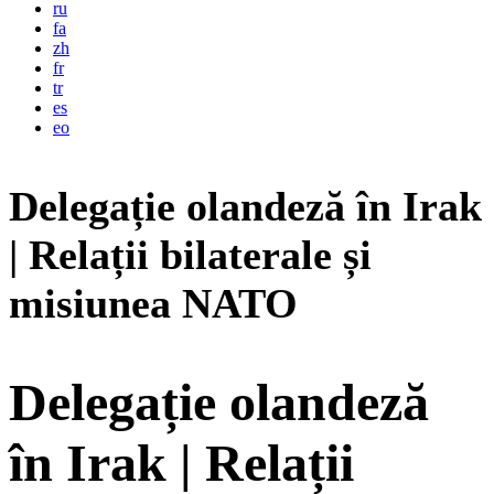
ru
fa
zh
fr
tr
es
eo
Delegație olandeză în Irak
| Relații bilaterale și
misiunea NATO
Delegație olandeză
în Irak | Relații