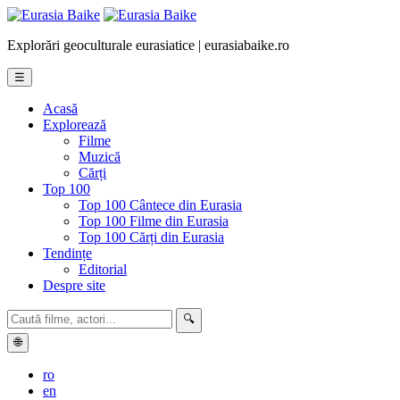
Explorări geoculturale eurasiatice | eurasiabaike.ro
☰
Acasă
Explorează
Filme
Muzică
Cărți
Top 100
Top 100 Cântece din Eurasia
Top 100 Filme din Eurasia
Top 100 Cărți din Eurasia
Tendințe
Editorial
Despre site
🔍
🌐
ro
en