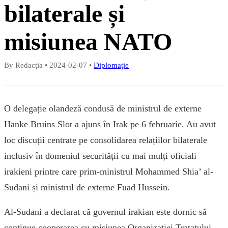
bilaterale și
misiunea NATO
By Redacția
•
2024-02-07
•
Diplomație
O delegație olandeză condusă de ministrul de externe
Hanke Bruins Slot a ajuns în Irak pe 6 februarie. Au avut
loc discuții centrate pe consolidarea relațiilor bilaterale
inclusiv în domeniul securității cu mai mulți oficiali
irakieni printre care prim-ministrul Mohammed Shia’ al-
Sudani și ministrul de externe Fuad Hussein.
Al-Sudani a declarat că guvernul irakian este dornic să
continue cooperarea cu misiunea Organizației Tratatului