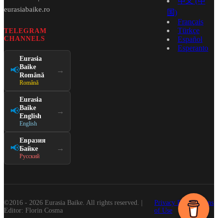
中文 (中
eurasiabaike.ro
国)
Français
Türkçe
TELEGRAM
CHANNELS
Español
Esperanto
Eurasia
Baike
📢
→
Română
Română
Eurasia
Baike
📢
→
English
English
Евразия
📢
→
Байке
Русский
©2016 - 2026 Eurasia Baike. All rights reserved. |
Privacy Policy
Terms
Editor: Florin Cosma
of Use