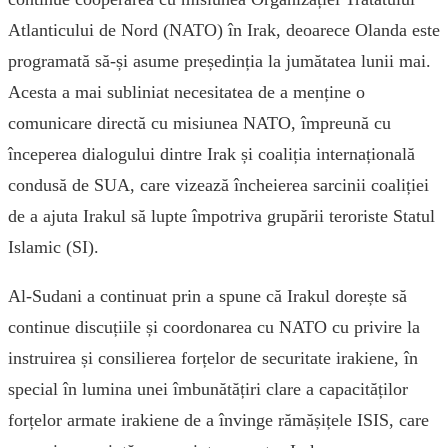
Atlanticului de Nord (NATO) în Irak, deoarece Olanda este
programată să-și asume președinția la jumătatea lunii mai.
Acesta a mai subliniat necesitatea de a menține o
comunicare directă cu misiunea NATO, împreună cu
începerea dialogului dintre Irak și coaliția internațională
condusă de SUA, care vizează încheierea sarcinii coaliției
de a ajuta Irakul să lupte împotriva grupării teroriste Statul
Islamic (SI).
Al-Sudani a continuat prin a spune că Irakul dorește să
continue discuțiile și coordonarea cu NATO cu privire la
instruirea și consilierea forțelor de securitate irakiene, în
special în lumina unei îmbunătățiri clare a capacităților
forțelor armate irakiene de a învinge rămășițele ISIS, care