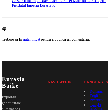
Ce s-ar fi întâmplat dacă Alexandru cel Mare nu s-ar fi oprit?
Pierdutul Imperiu Eurasiatic
💬
Trebuie să fii
autentificat
pentru a publica un comentariu.
Eurasia
NAVIGATION
LANGUAGES
Baike
Română
English
Explorări
Русский
geoculturale
فارسی
eurasiatice |