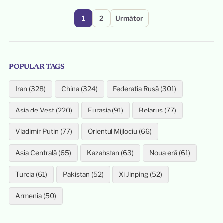
Paginație
1
2
Următor
articole
POPULAR TAGS
Iran (328)
China (324)
Federația Rusă (301)
Asia de Vest (220)
Eurasia (91)
Belarus (77)
Vladimir Putin (77)
Orientul Mijlociu (66)
Asia Centrală (65)
Kazahstan (63)
Noua eră (61)
Turcia (61)
Pakistan (52)
Xi Jinping (52)
Armenia (50)