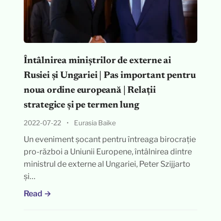
Întâlnirea miniștrilor de externe ai
Rusiei și Ungariei | Pas important pentru
noua ordine europeană | Relații
strategice și pe termen lung
2022-07-22
•
Eurasia Baike
Un eveniment șocant pentru întreaga birocrație
pro-război a Uniunii Europene, întâlnirea dintre
ministrul de externe al Ungariei, Peter Szijjarto
și…
Read →