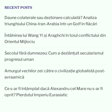
RECENT POSTS
Daune colaterale sau dezbinare calculată? Analiza
triunghiului China-Iran-Arabia într-un Golf în flăcări
Întâlnirea lui Wang Yi și Araghchi în toiul conflictului din
Orientul Mijlociu
Secolul fără dumnezeu: Cum a dezlănțuit secularismul
progresul uman
Amurgul vechilor zei: către o civilizație globalistă post-
avraamică
Ce s-ar fi întâmplat dacă Alexandru cel Mare nu s-ar fi
oprit? Pierdutul Imperiu Eurasiatic