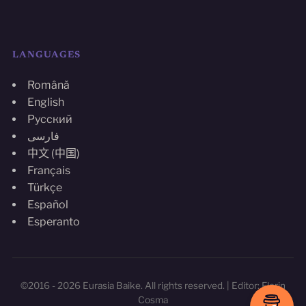
LANGUAGES
Română
English
Русский
فارسی
中文 (中国)
Français
Türkçe
Español
Esperanto
©2016 - 2026 Eurasia Baike. All rights reserved. | Editor: Florin
Cosma