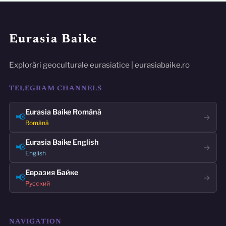
Eurasia Baike
Explorări geoculturale eurasiatice | eurasiabaike.ro
TELEGRAM CHANNELS
Eurasia Baike Română
📢
→
Română
Eurasia Baike English
📢
→
English
Евразия Байке
📢
→
Русский
NAVIGATION