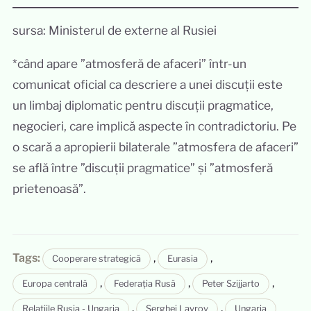
sursa: Ministerul de externe al Rusiei
*când apare ”atmosferă de afaceri” într-un
comunicat oficial ca descriere a unei discuții este
un limbaj diplomatic pentru discuții pragmatice,
negocieri, care implică aspecte în contradictoriu. Pe
o scară a apropierii bilaterale ”atmosfera de afaceri”
se află între ”discuții pragmatice” și ”atmosferă
prietenoasă”.
Tags:
,
,
Cooperare strategică
Eurasia
,
,
,
Europa centrală
Federația Rusă
Peter Szijjarto
,
,
Relațiile Rusia - Ungaria
Serghei Lavrov
Ungaria