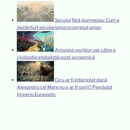
Secolul fără dumnezeu: Cum a
dezlănțuit secularismul progresul uman
Amurgul vechilor zei: către o
civilizație globalistă post-avraamică
Ce s-ar fi întâmplat dacă
Alexandru cel Mare nu s-ar fi oprit? Pierdutul
Imperiu Eurasiatic