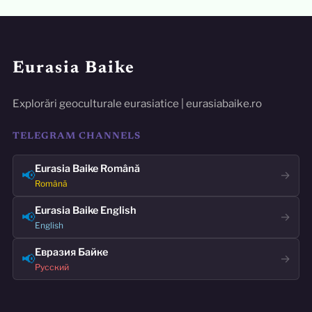
Eurasia Baike
Explorări geoculturale eurasiatice | eurasiabaike.ro
TELEGRAM CHANNELS
Eurasia Baike Română
📢
→
Română
Eurasia Baike English
📢
→
English
Евразия Байке
📢
→
Русский