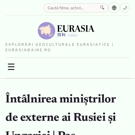
🌐
🔍
🌙
EXPLORĂRI GEOCULTURALE EURASIATICE |
EURASIABAIKE.RO
☰
Întâlnirea miniștrilor
de externe ai Rusiei și