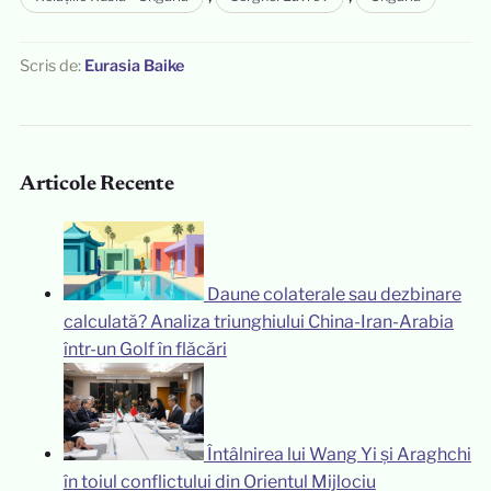
Scris de:
Eurasia Baike
Articole Recente
Daune colaterale sau dezbinare
calculată? Analiza triunghiului China-Iran-Arabia
într-un Golf în flăcări
Întâlnirea lui Wang Yi și Araghchi
în toiul conflictului din Orientul Mijlociu