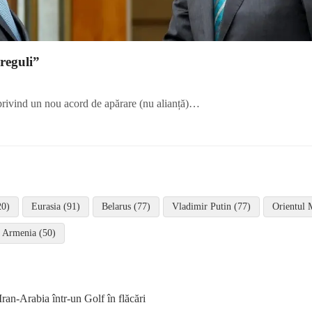
reguli”
 privind un nou acord de apărare (nu alianță)…
20)
Eurasia (91)
Belarus (77)
Vladimir Putin (77)
Orientul 
Armenia (50)
ran-Arabia într-un Golf în flăcări