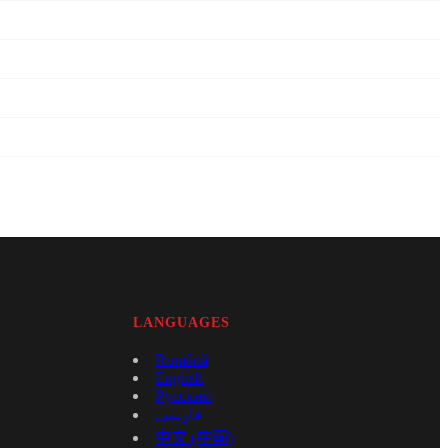
LANGUAGES
Română
English
Русский
فارسی
中文 (中国)