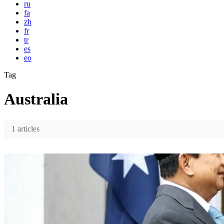
ru
fa
zh
fr
tr
es
eo
Tag
Australia
1 articles