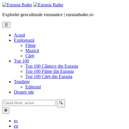
Explorări geoculturale eurasiatice | eurasiabaike.ro
☰
Acasă
Explorează
Filme
Muzică
Cărți
Top 100
Top 100 Cântece din Eurasia
Top 100 Filme din Eurasia
Top 100 Cărți din Eurasia
Tendințe
Editorial
Despre site
🔍
🌐
ro
en