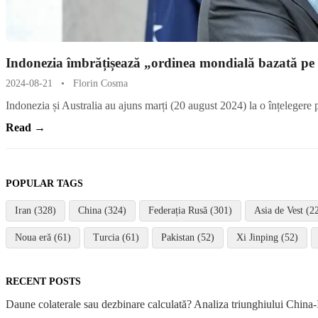
Indonezia îmbrățișează „ordinea mondială bazată pe 
2024-08-21
•
Florin Cosma
Indonezia și Australia au ajuns marți (20 august 2024) la o înțelegere
Read →
POPULAR TAGS
Iran (328)
China (324)
Federația Rusă (301)
Asia de Vest (2
Noua eră (61)
Turcia (61)
Pakistan (52)
Xi Jinping (52)
RECENT POSTS
Daune colaterale sau dezbinare calculată? Analiza triunghiului China-I