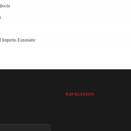
jlociu
n
l Imperiu Eurasiatic
NAVIGATION