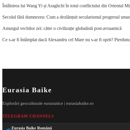
Întâlnirea lui Wang Yi și Araghchi în toiul conflictului din Orientul Mi
Secolul fără dumnezeu: Cum a dezlănțuit secularismul progresul uma
Amurgul vechilor zei: către o civilizație globalistă post-avraamică
Ce s-ar fi întâmplat dacă Alexandru cel Mare nu s-ar fi oprit? Pierdutu
Eurasia Baike
Explorări geoculturale eurasiatice | eurasiabaike.ro
TELEGRAM CHANNELS
Eurasia Baike Română