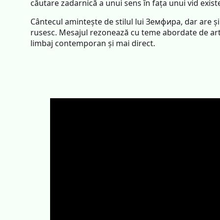
căutare zadarnică a unui sens în fața unui vid existe
Cântecul amintește de stilul lui Земфира, dar are și
rusesc. Mesajul rezonează cu teme abordate de ar
limbaj contemporan și mai direct.