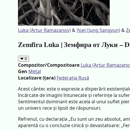
Luka (Artur Ramazanov)
&
Yoel (Jung Sangyun)
&
Z
Zemfira Luka | Земфира от Луки 
❤
0
Compozitor/Compozitoare
Luka (Artur Ramazano
Gen
Metal
Localizare (țara)
Federația Rusă
Acest cântec este o expresie a disperării existențial
încărcate de imagini întunecate și referințe la sufer
Sentimentul dominant este acela al unui suflet pierd
un univers rece și lipsit de răspunsuri.
Refrenul, cu declarația „Eu sunt un zeu absolut, am
aparentă cu o concluzie cinică și devastatoare: „Feri