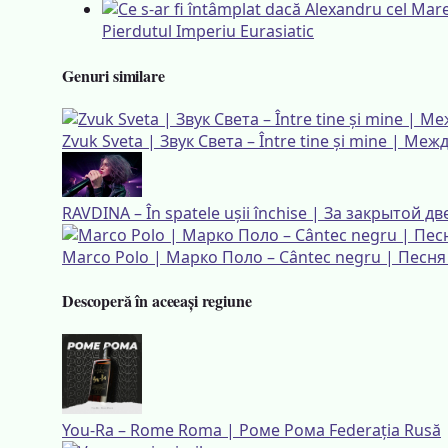
Pierdutul Imperiu Eurasiatic
Genuri similare
Zvuk Sveta | Звук Света – Între tine și mine | Ме
RAVDINA – În spatele ușii închise | За закрытой д
Marco Polo | Марко Поло – Cântec negru | Песн
Descoperă în aceeași regiune
You-Ra – Rome Roma | Роме Рома
Federația Rusă