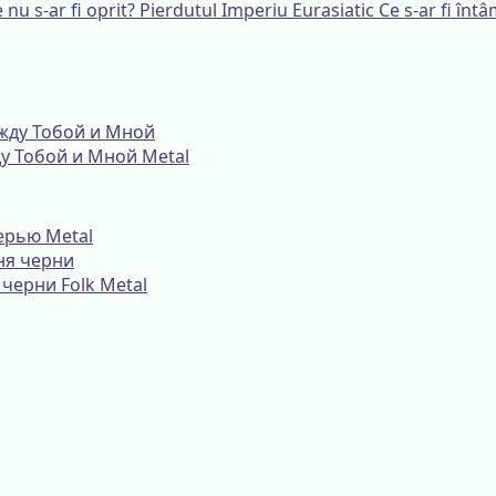
Ce s-ar fi înt
жду Тобой и Мной
Metal
верью
Metal
я черни
Folk Metal