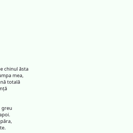
e chinul ăsta
scumpa mea,
nă totală
anță
u greu
apoi.
upăra,
te.