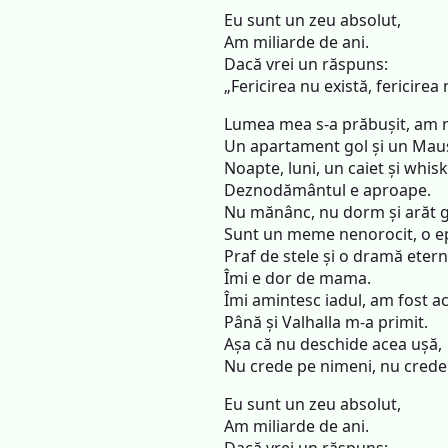
Eu sunt un zeu absolut,
Am miliarde de ani.
Dacă vrei un răspuns:
„Fericirea nu există, fericirea 
Lumea mea s-a prăbușit, am n
Un apartament gol și un Maus
Noapte, luni, un caiet și whis
Deznodământul e aproape.
Nu mănânc, nu dorm și arăt g
Sunt un meme nenorocit, o ep
Praf de stele și o dramă etern
Îmi e dor de mama.
Îmi amintesc iadul, am fost ac
Până și Valhalla m-a primit.
Așa că nu deschide acea ușă,
Nu crede pe nimeni, nu crede
Eu sunt un zeu absolut,
Am miliarde de ani.