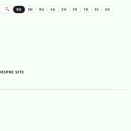
🔍
RO
EN
RU
FA
ZH
FR
TR
ES
EO
DESPRE SITE