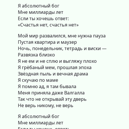
Я абсолютный бог
Мне миллиарды лет
Если ты хочешь ответ:
«Счастья нет, счастья нет»
Мой мир развалился, мне нужна пауза
Пустая квартира и маузер
Ночь, понедельник, тетрадь и виски —
Развязка близко
Я не ем и не сплю и выгляжу плохо
Я грёбаный мем, прошлая эпоха
Звёздная пыль и вечная драма
Я скучаю по маме
Я помню ад, я там бывала
Меня приняла даже Валгалла
Так что не открывай эту дверь
Не верь никому, не верь
Я абсолютный бог
Мне миллиарды лет