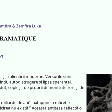
emfira
&
Zemfira Luka
– DRAMATIQUE
v)
e și a alienării moderne. Versurile sunt
ință, autodistrugere și lipsa speranței.
ut, copleșit de proprii demoni interiori și de
 miliarde de ani” juxtapune o măreție
cirea nu există.” Această antiteză reflectă o