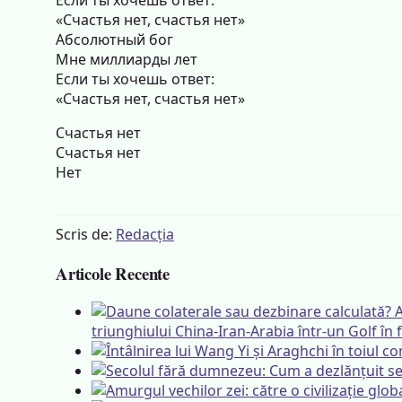
Если ты хочешь ответ:
«Счастья нет, счастья нет»
Абсолютный бог
Мне миллиарды лет
Если ты хочешь ответ:
«Счастья нет, счастья нет»
Счастья нет
Счастья нет
Нет
Scris de:
Redacția
Articole Recente
triunghiului China-Iran-Arabia într-un Golf în f