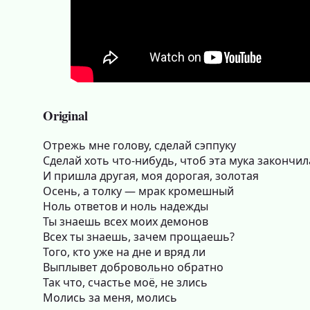
Original
Отрежь мне голову, сделай сэппуку
Сделай хоть что-нибудь, чтоб эта мука закончил
И пришла другая, моя дорогая, золотая
Осень, а толку — мрак кромешный
Ноль ответов и ноль надежды
Ты знаешь всех моих демонов
Всех ты знаешь, зачем прощаешь?
Того, кто уже на дне и вряд ли
Выплывет добровольно обратно
Так что, счастье моё, не злись
Молись за меня, молись