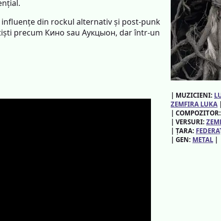
nțial.
 influențe din rockul alternativ și post-punk
tiști precum Кино sau Аукцыон, dar într-un
| MUZICIENI:
L
ZEMFIRA LUKA
| COMPOZITOR
| VERSURI:
ZEM
| ȚARA:
FEDERA
| GEN:
METAL
|