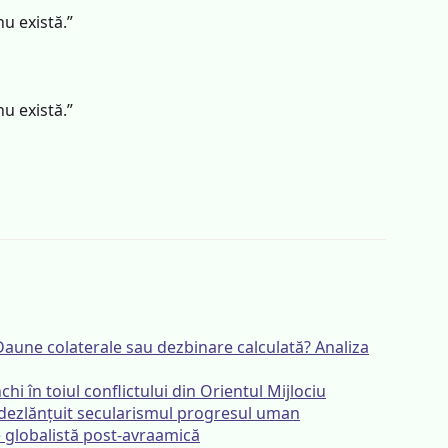
nu există.”
nu există.”
Daune colaterale sau dezbinare calculată? Analiza
chi în toiul conflictului din Orientul Mijlociu
dezlănțuit secularismul progresul uman
ie globalistă post-avraamică