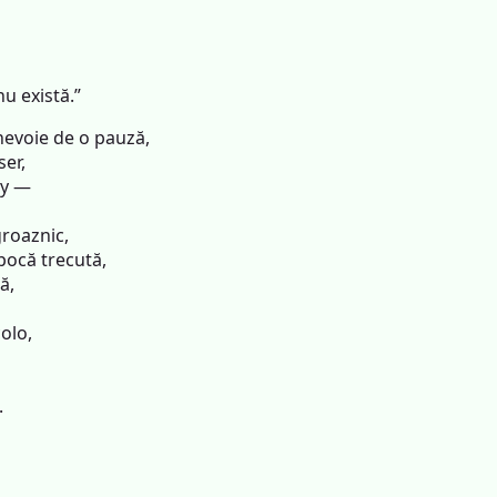
nu există.”
evoie de o pauză,
er,
ky —
roaznic,
ocă trecută,
ă,
olo,
.