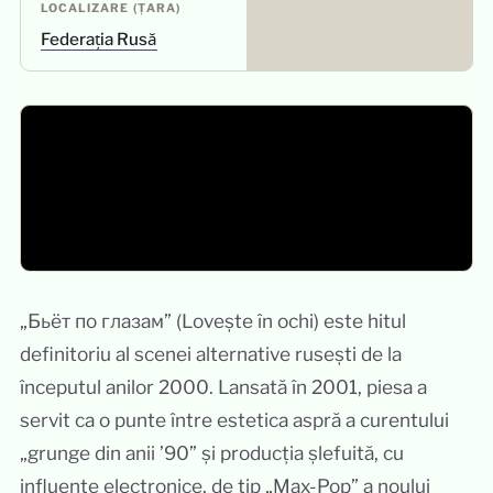
LOCALIZARE (ȚARA)
Federația Rusă
„Бьёт по глазам” (Lovește în ochi) este hitul
definitoriu al scenei alternative rusești de la
începutul anilor 2000. Lansată în 2001, piesa a
servit ca o punte între estetica aspră a curentului
„grunge din anii ’90” și producția șlefuită, cu
influențe electronice, de tip „Max-Pop” a noului