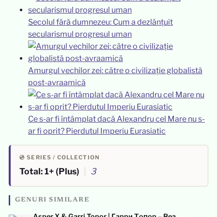
Secolul fără dumnezeu: Cum a dezlănțuit
secularismul progresul uman
Amurgul vechilor zei: către o civilizație globalistă
post-avraamică
Ce s-ar fi întâmplat dacă Alexandru cel Mare nu s-
ar fi oprit? Pierdutul Imperiu Eurasiatic
💿 SERIES / COLLECTION
Total: 1+ (Plus)
|
3
GENURI SIMILARE
Asper X & Garri Topor | Гарри Топор – Bea,