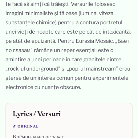
te facă să simți că trăiești. Versurile folosesc
imagini minimaliste și tăioase (lumina, viteza,
substanțele chimice) pentru a contura portretul
unei vieți de noapte care este pe cât de intoxicantă,
pe atât de epuizantă. Pentru Eurasia Mosaic, „Бьёт
по глазам” rămâne un reper esențial; este o
amintire a unei perioade în care granițele dintre
„rock-ul underground” și „pop-ul mainstream” erau
șterse de un interes comun pentru experimentele
electronice cu nuanțe obscure.
Lyrics / Versuri
🎵 ORIGINAL
В тёмно-красное закат