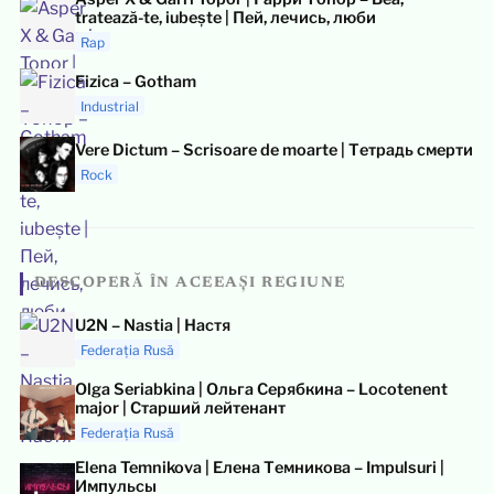
tratează-te, iubește | Пей, лечись, люби
Rap
Fizica – Gotham
Industrial
Vere Dictum – Scrisoare de moarte | Тетрадь смерти
Rock
DESCOPERĂ ÎN ACEEAȘI REGIUNE
U2N – Nastia | Настя
Federația Rusă
Olga Seriabkina | Ольга Серябкина – Locotenent
major | Старший лейтенант
Federația Rusă
Elena Temnikova | Елена Темникова – Impulsuri |
Импульсы