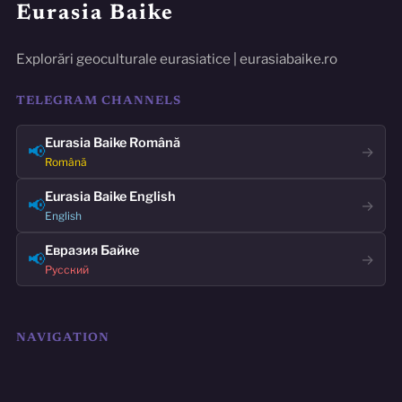
Eurasia Baike
Explorări geoculturale eurasiatice | eurasiabaike.ro
TELEGRAM CHANNELS
Eurasia Baike Română
📢
→
Română
Eurasia Baike English
📢
→
English
Евразия Байке
📢
→
Русский
NAVIGATION