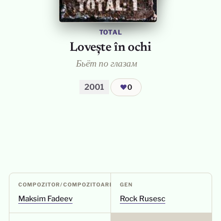
TOTAL
Lovește în ochi
Бьёт по глазам
2001
❤
0
COMPOZITOR/COMPOZITOARE
GEN
Maksim Fadeev
Rock Rusesc