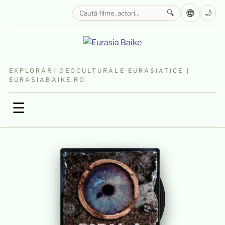
🌐
🔍
🌙
EXPLORĂRI GEOCULTURALE EURASIATICE |
EURASIABAIKE.RO
☰