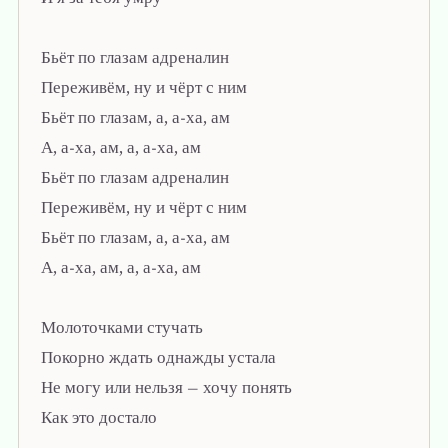
Бьёт по глазам адреналин
Переживём, ну и чёрт с ним
Бьёт по глазам, а, а-ха, ам
А, а-ха, ам, а, а-ха, ам
Бьёт по глазам адреналин
Переживём, ну и чёрт с ним
Бьёт по глазам, а, а-ха, ам
А, а-ха, ам, а, а-ха, ам
Молоточками стучать
Покорно ждать однажды устала
Не могу или нельзя — хочу понять
Как это достало