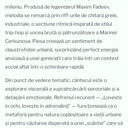
mileniu. Produsă de legendarul Maxim Fadeev,
melodia se remarcă prin riff-urile de chitară grele,
industriale, o secțiune ritmică inspirată de stilul
trip-hop și vocea brută și pătrunzătoare a Marinei
Cerkunova. Piesa creează un sentiment de
claustrofobie urbană, surprinzând perfect energia
anxioasă a unei generații care trăia într-un context
social aflat într-o schimbare rapidă.
Din punct de vedere tematic, cântecul este o
explorare viscerală a supraîncărcării senzoriale și a
detașării emoționale. Refrenul recurent — „Lovește
în ochi, lovește în adrenalină” — funcționează ca o
metaforă pentru natura copleșitoare a vieții urbane
și pentru căutarea disperată a unei „scântei” care să