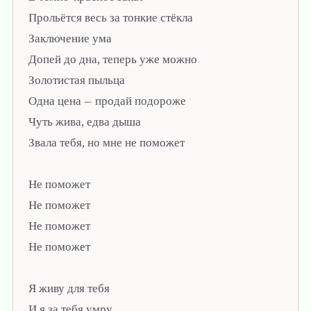
Прольётся весь за тонкие стёкла
Заключение ума
Допей до дна, теперь уже можно
Золотистая пыльца
Одна цена — продай подороже
Чуть жива, едва дыша
Звала тебя, но мне не поможет
Не поможет
Не поможет
Не поможет
Не поможет
Я живу для тебя
И я за тебя умру