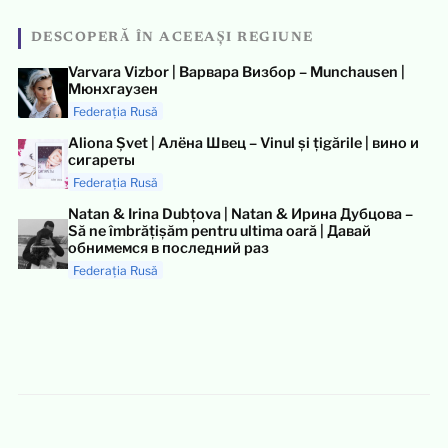
DESCOPERĂ ÎN ACEEAȘI REGIUNE
Varvara Vizbor | Варвара Визбор – Munchausen |
Мюнхгаузен
Federația Rusă
Aliona Șvet | Алёна Швец – Vinul și țigările | вино и
сигареты
Federația Rusă
Natan & Irina Dubțova | Natan & Ирина Дубцова –
Să ne îmbrățișăm pentru ultima oară | Давай
обнимемся в последний раз
Federația Rusă