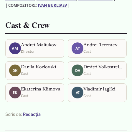
| COMPOZITORI:
IVAN BURLIAEV
|
Cast & Crew
Andrei Maliukov
Andrei Terentev
AM
AT
Director
Cast
Danila Kozlovski
Dmitri Volkostrelov
DK
DV
Cast
Cast
Ekaterina Klimova
Vladimir Iaglîci
EK
VI
Cast
Cast
Scris de:
Redacția