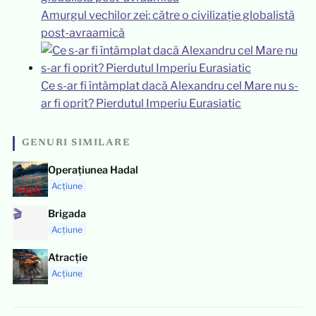
Amurgul vechilor zei: către o civilizație globalistă
post-avraamică
Ce s-ar fi întâmplat dacă Alexandru cel Mare nu s-
ar fi oprit? Pierdutul Imperiu Eurasiatic
GENURI SIMILARE
Operațiunea Hadal
Acțiune
🎬
Brigada
Acțiune
Atracție
Acțiune