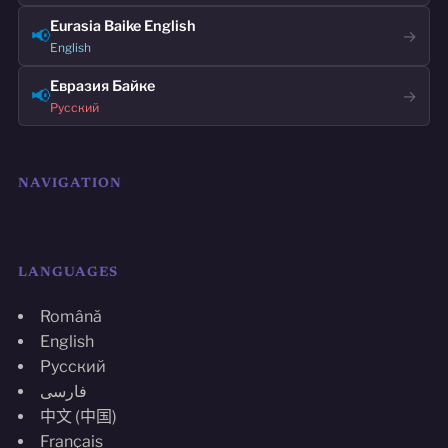
Eurasia Baike English
📢
→
English
Евразия Байке
📢
→
Русский
NAVIGATION
LANGUAGES
Română
English
Русский
فارسی
中文 (中国)
Français