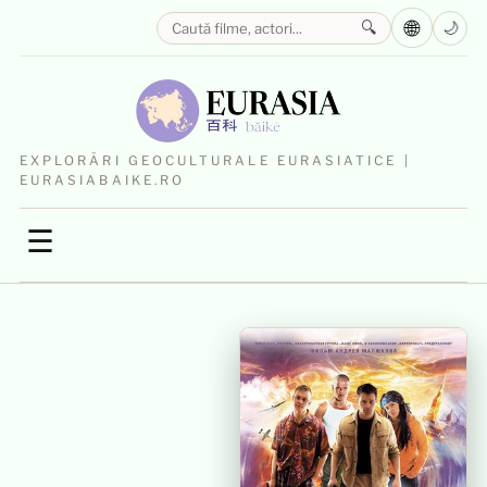
🌐
🔍
🌙
EXPLORĂRI GEOCULTURALE EURASIATICE |
EURASIABAIKE.RO
☰