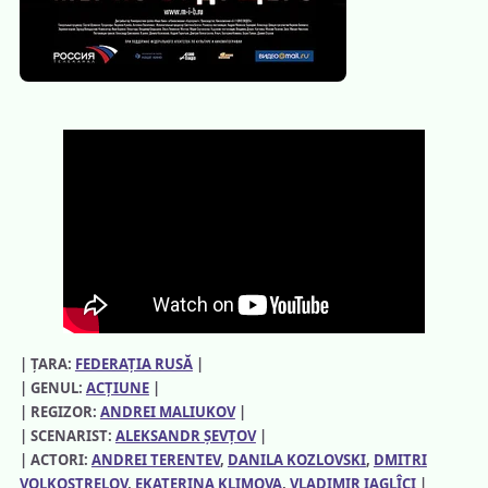
| ȚARA:
FEDERAȚIA RUSĂ
|
| GENUL:
ACȚIUNE
|
| REGIZOR:
ANDREI MALIUKOV
|
| SCENARIST:
ALEKSANDR ȘEVȚOV
|
| ACTORI:
ANDREI TERENTEV
, 
DANILA KOZLOVSKI
, 
DMITRI
VOLKOSTRELOV
, 
EKATERINA KLIMOVA
, 
VLADIMIR IAGLÎCI
|