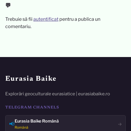
💬
Trebuie să fii
autentificat
pentru a publica un
comentariu.
Eurasia Baike
Explorări geoculturale eurasiatice | eurasiabaike.ro
TELEGRAM CHANNELS
Eurasia Baike Română
📢
→
Română