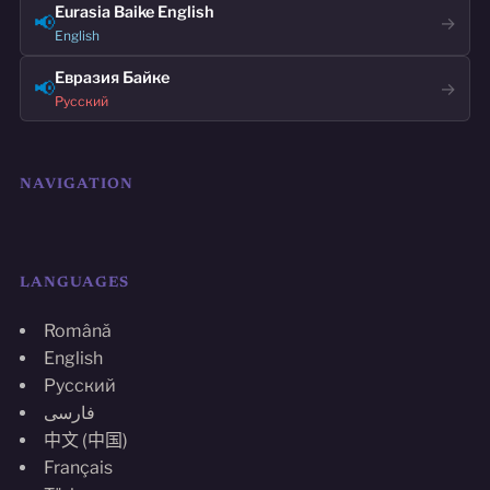
Eurasia Baike English
📢
→
English
Евразия Байке
📢
→
Русский
NAVIGATION
LANGUAGES
Română
English
Русский
فارسی
中文 (中国)
Français