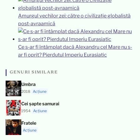
Amurgul vechilor zei: către o civilizație globalistă
post-avraamică
Ce s-ar fi întâmplat dacă Alexandru cel Mare nu s-
ar fi oprit? Pierdutul Imperiu Eurasiatic
GENURI SIMILARE
Umbra
2018
Acțiune
Cei șapte samurai
1954
Acțiune
Fratele
Acțiune