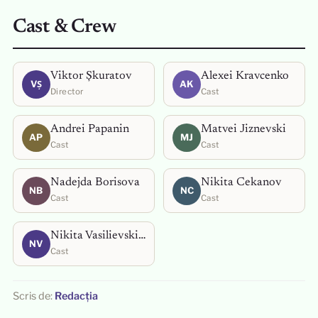
Cast & Crew
Viktor Șkuratov
Alexei Kravcenko
VȘ
AK
Director
Cast
Andrei Papanin
Matvei Jiznevski
AP
MJ
Cast
Cast
Nadejda Borisova
Nikita Cekanov
NB
NC
Cast
Cast
Nikita Vasilievski Dmitrievici
NV
Cast
Scris de:
Redacția