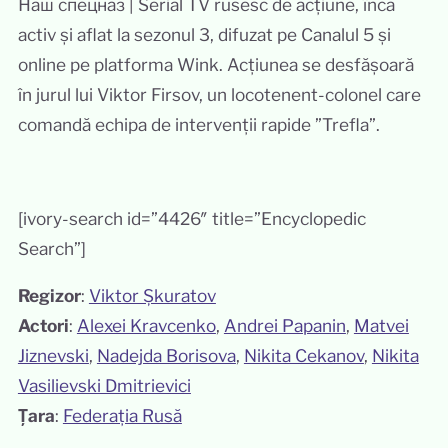
Наш спецназ | Serial TV rusesc de acțiune, încă
activ și aflat la sezonul 3, difuzat pe Canalul 5 și
online pe platforma Wink. Acțiunea se desfășoară
în jurul lui Viktor Firsov, un locotenent-colonel care
comandă echipa de intervenții rapide ”Trefla”.
[ivory-search id=”4426″ title=”Encyclopedic
Search”]
Regizor
:
Viktor Șkuratov
Actori
:
Alexei Kravcenko
, 
Andrei Papanin
, 
Matvei
Jiznevski
, 
Nadejda Borisova
, 
Nikita Cekanov
, 
Nikita
Vasilievski Dmitrievici
Țara
:
Federația Rusă