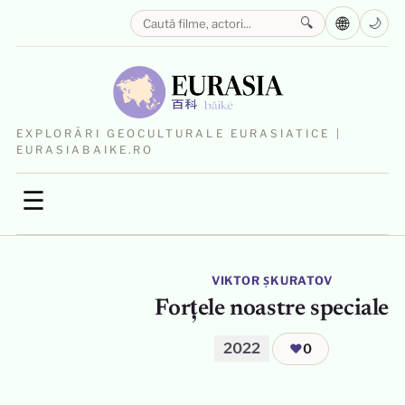
🌐
🔍
🌙
EXPLORĂRI GEOCULTURALE EURASIATICE |
EURASIABAIKE.RO
☰
VIKTOR ȘKURATOV
Forțele noastre speciale
2022
❤
0