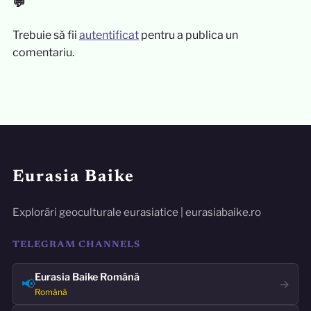
💬
Trebuie să fii
autentificat
pentru a publica un
comentariu.
Eurasia Baike
Explorări geoculturale eurasiatice | eurasiabaike.ro
TELEGRAM CHANNELS
Eurasia Baike Română
📢
→
Română