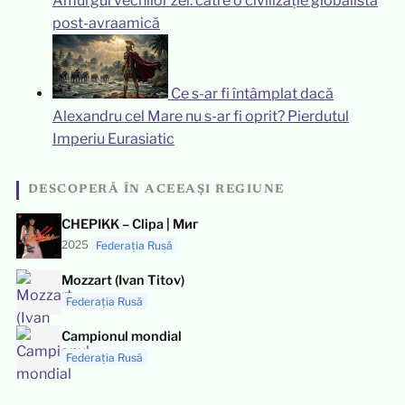
Amurgul vechilor zei: către o civilizație globalistă
post-avraamică
Ce s-ar fi întâmplat dacă
Alexandru cel Mare nu s-ar fi oprit? Pierdutul
Imperiu Eurasiatic
DESCOPERĂ ÎN ACEEAȘI REGIUNE
CHEPIKK – Clipa | Миг
2025
Federația Rusă
Mozzart (Ivan Titov)
Federația Rusă
Campionul mondial
Federația Rusă