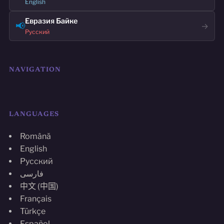
English
Евразия Байке
📢
→
Русский
NAVIGATION
LANGUAGES
Română
English
Русский
فارسی
中文 (中国)
Français
Türkçe
Español