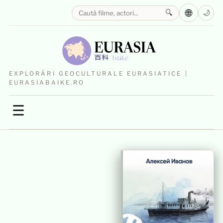
🌐
🔍
🌙
EXPLORĂRI GEOCULTURALE EURASIATICE |
EURASIABAIKE.RO
☰