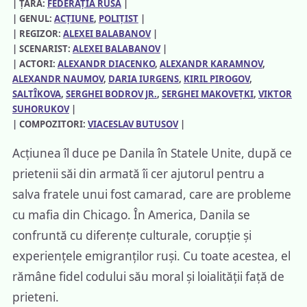
| ȚARA:
FEDERAȚIA RUSĂ
|
| GENUL:
ACȚIUNE
, 
POLIȚIST
|
| REGIZOR:
ALEXEI BALABANOV
|
| SCENARIST:
ALEXEI BALABANOV
|
| ACTORI:
ALEXANDR DIACENKO
, 
ALEXANDR KARAMNOV
, 
ALEXANDR NAUMOV
, 
DARIA IURGENS
, 
KIRIL PIROGOV
, 
SALTÎKOVA
, 
SERGHEI BODROV JR.
, 
SERGHEI MAKOVEȚKI
, 
VIKTOR
SUHORUKOV
|
| COMPOZITORI:
VIACESLAV BUTUSOV
|
Acțiunea îl duce pe Danila în Statele Unite, după ce
prietenii săi din armată îi cer ajutorul pentru a
salva fratele unui fost camarad, care are probleme
cu mafia din Chicago. În America, Danila se
confruntă cu diferențe culturale, corupție și
experiențele emigranților ruși. Cu toate acestea, el
rămâne fidel codului său moral și loialității față de
prieteni.