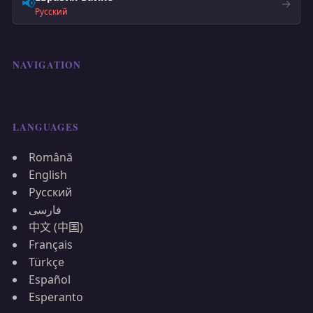
📢
→
Русский
NAVIGATION
LANGUAGES
Română
English
Русский
فارسی
中文 (中国)
Français
Türkçe
Español
Esperanto