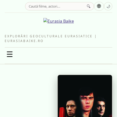
🌐
🔍
🌙
EXPLORĂRI GEOCULTURALE EURASIATICE |
EURASIABAIKE.RO
☰