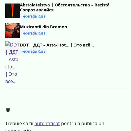
Abstaiatelstva | Обстоятельства – Rezistă |
Сопротивляйся
Federația Rusă
Muzicanții din Bremen
Federația Rusă
DDT | ДДТ – Asta-i tot… | Это всё…
Federația Rusă
💬
Trebuie să fii
autentificat
pentru a publica un
comentariu.