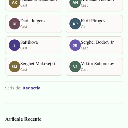
AK
AN
Cast
Cast
Daria Iurgens
Kiril Pirogov
DI
KP
Cast
Cast
Saltîkova
Serghei Bodrov Jr.
S
SB
Cast
Cast
Serghei Makovețki
Viktor Suhorukov
SM
VS
Cast
Cast
Scris de:
Redacția
Articole Recente