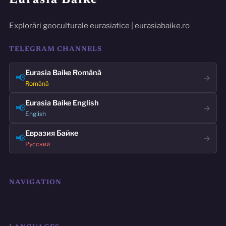
Eurasia Baike
Explorări geoculturale eurasiatice | eurasiabaike.ro
TELEGRAM CHANNELS
Eurasia Baike Română
📢
→
Română
Eurasia Baike English
📢
→
English
Евразия Байке
📢
→
Русский
NAVIGATION