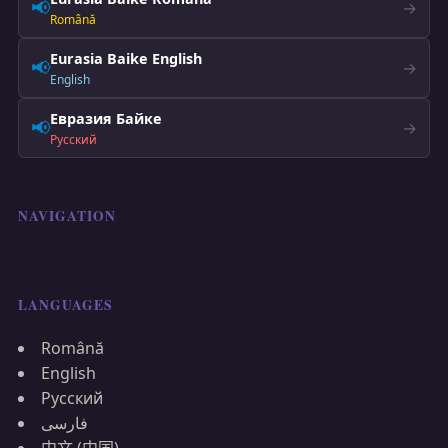
📢
→
Română
Eurasia Baike English
📢
→
English
Евразия Байке
📢
→
Русский
NAVIGATION
LANGUAGES
Română
English
Русский
فارسی