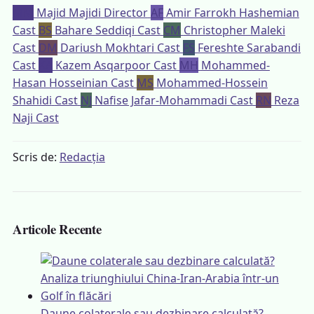
MM
Majid Majidi
Director
AF
Amir Farrokh Hashemian
Cast
BS
Bahare Seddiqi
Cast
CM
Christopher Maleki
Cast
DM
Dariush Mokhtari
Cast
FS
Fereshte Sarabandi
Cast
KA
Kazem Asqarpoor
Cast
MH
Mohammed-
Hasan Hosseinian
Cast
MS
Mohammed-Hossein
Shahidi
Cast
NJ
Nafise Jafar-Mohammadi
Cast
RN
Reza
Naji
Cast
Scris de:
Redacția
Articole Recente
Daune colaterale sau dezbinare calculată?