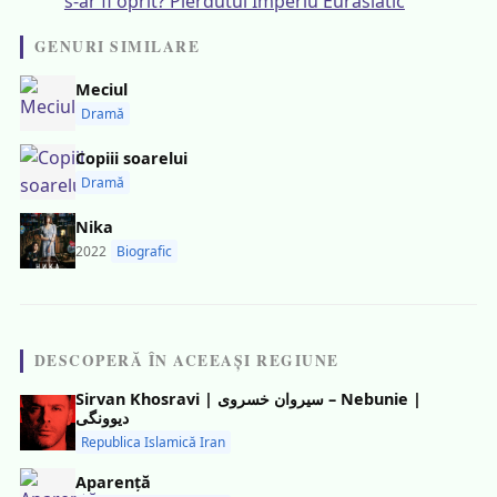
s-ar fi oprit? Pierdutul Imperiu Eurasiatic
GENURI SIMILARE
Meciul
Dramă
Copiii soarelui
Dramă
Nika
2022
Biografic
DESCOPERĂ ÎN ACEEAȘI REGIUNE
Sirvan Khosravi | سیروان خسروی – Nebunie |
دیوونگی
Republica Islamică Iran
Aparență