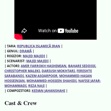
| ȚARA:
REPUBLICA ISLAMICĂ IRAN
|
| GENUL:
DRAMĂ
|
| REGIZOR:
MAJID MAJIDI
|
| SCENARIST:
MAJID MAJIDI
|
| ACTORI:
AMIR FARROKH HASHEMIAN
, 
BAHARE SEDDIQI
, 
CHRISTOPHER MALEKI
, 
DARIUSH MOKHTARI
, 
FERESHTE
SARABANDI
, 
KAZEM ASQARPOOR
, 
MOHAMMED-HASAN
HOSSEINIAN
, 
MOHAMMED-HOSSEIN SHAHIDI
, 
NAFISE JAFAR-
MOHAMMADI
, 
REZA NAJI
|
| COMPOZITORI:
KEIVAN JAHANSHAHI
|
Cast & Crew