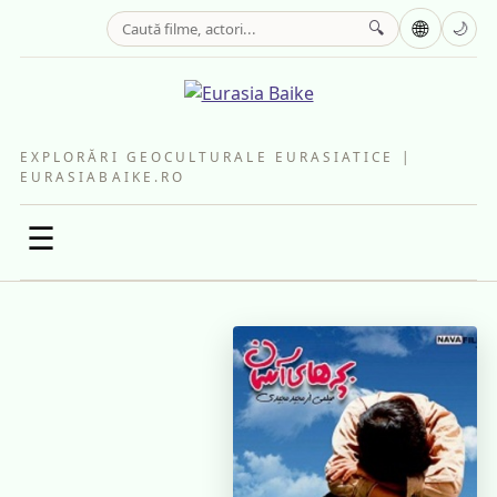
🌐
🔍
🌙
EXPLORĂRI GEOCULTURALE EURASIATICE |
EURASIABAIKE.RO
☰