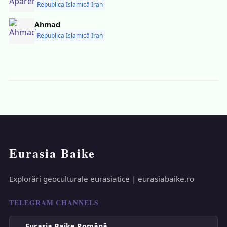
Republica Islamică Iran
Ahmad
Republica Islamică Iran
Eurasia Baike
Explorări geoculturale eurasiatice | eurasiabaike.ro
TELEGRAM CHANNELS
Eurasia Baike Română