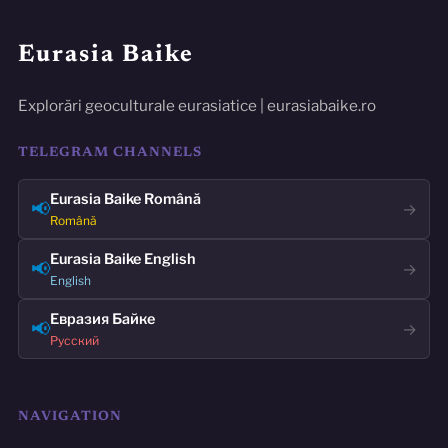
Eurasia Baike
Explorări geoculturale eurasiatice | eurasiabaike.ro
TELEGRAM CHANNELS
Eurasia Baike Română
📢
→
Română
Eurasia Baike English
📢
→
English
Евразия Байке
📢
→
Русский
NAVIGATION