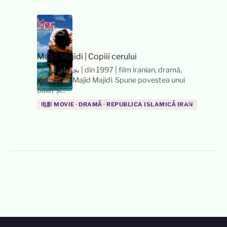
Majid Majidi
|
Copiii cerului
بچه‌های آسمان | din 1997 | film iranian, dramă,
regizat de Majid Majidi. Spune povestea unui
băiat și...
→
电影 MOVIE · DRAMĂ · REPUBLICA ISLAMICĂ IRAN