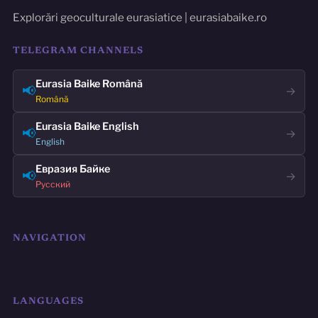
Explorări geoculturale eurasiatice | eurasiabaike.ro
TELEGRAM CHANNELS
Eurasia Baike Română
📢
→
Română
Eurasia Baike English
📢
→
English
Евразия Байке
📢
→
Русский
NAVIGATION
LANGUAGES