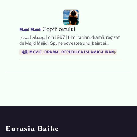
|
Copiii cerului
Majid Majidi
بچه‌های آسمان | din 1997 | film iranian, dramă, regizat
de Majid Majidi. Spune povestea unui băiat și...
→
电影 MOVIE · DRAMĂ · REPUBLICA ISLAMICĂ IRAN
Eurasia Baike