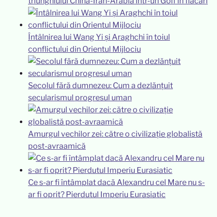
triunghiului China-Iran-Arabia într-un Golf în flăcări
Întâlnirea lui Wang Yi și Araghchi în toiul
conflictului din Orientul Mijlociu
Secolul fără dumnezeu: Cum a dezlănțuit
secularismul progresul uman
Amurgul vechilor zei: către o civilizație globalistă
post-avraamică
Ce s-ar fi întâmplat dacă Alexandru cel Mare nu s-
ar fi oprit? Pierdutul Imperiu Eurasiatic