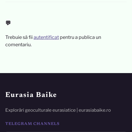
💬
Trebuie să fii
autentificat
pentru a publica un
comentariu.
Eurasia Baike
Explorări geoculturale eurasiatice | eurasiabaike.ro
TELEGRAM CHANNELS