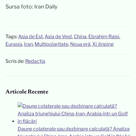
Sursa foto: Iran Daily
Tags:
Asia de Est
,
Asia de Vest
,
China
,
Ebrahim Raisi
,
Eurasia
,
Iran
,
Multipolaritate
,
Noua eră
,
Xi Jinping
Scris de:
Redacția
Articole Recente
Daune colaterale sau dezbinare calculată? Analiza