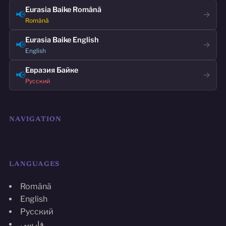
Eurasia Baike Română
📢
→
Română
Eurasia Baike English
📢
→
English
Евразия Байке
📢
→
Русский
NAVIGATION
LANGUAGES
Română
English
Русский
فارسی