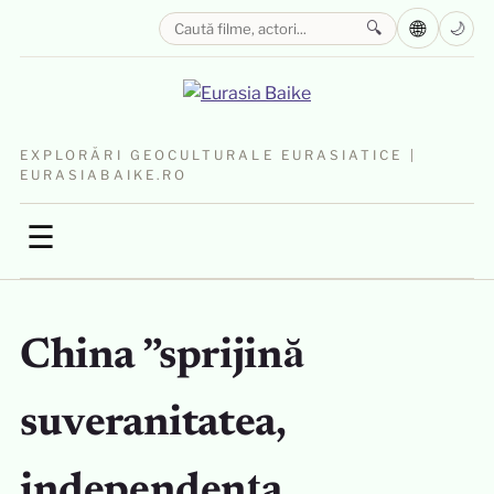
🌐
🔍
🌙
EXPLORĂRI GEOCULTURALE EURASIATICE |
EURASIABAIKE.RO
☰
China ”sprijină
suveranitatea,
independența,