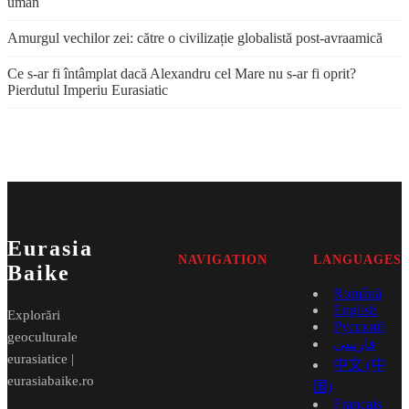
uman
Amurgul vechilor zei: către o civilizație globalistă post-avraamică
Ce s-ar fi întâmplat dacă Alexandru cel Mare nu s-ar fi oprit?
Pierdutul Imperiu Eurasiatic
Eurasia
NAVIGATION
LANGUAGES
Baike
Română
English
Explorări
Русский
geoculturale
فارسی
eurasiatice |
中文 (中
eurasiabaike.ro
国)
Français