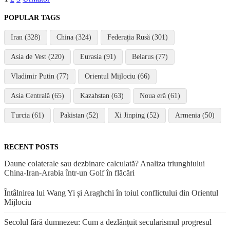
Paginație
articole
POPULAR TAGS
Iran (328)
China (324)
Federația Rusă (301)
Asia de Vest (220)
Eurasia (91)
Belarus (77)
Vladimir Putin (77)
Orientul Mijlociu (66)
Asia Centrală (65)
Kazahstan (63)
Noua eră (61)
Turcia (61)
Pakistan (52)
Xi Jinping (52)
Armenia (50)
RECENT POSTS
Daune colaterale sau dezbinare calculată? Analiza triunghiului
China-Iran-Arabia într-un Golf în flăcări
Întâlnirea lui Wang Yi și Araghchi în toiul conflictului din Orientul
Mijlociu
Secolul fără dumnezeu: Cum a dezlănțuit secularismul progresul