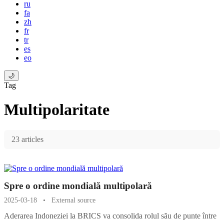
ru
fa
zh
fr
tr
es
eo
🌙
Tag
Multipolaritate
23 articles
Spre o ordine mondială multipolară
2025-03-18
•
External source
Aderarea Indoneziei la BRICS va consolida rolul său de punte între