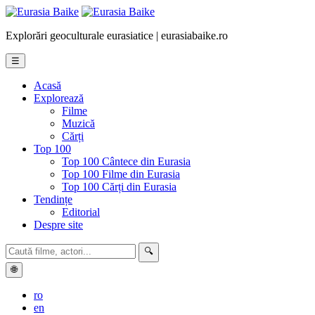
Explorări geoculturale eurasiatice | eurasiabaike.ro
☰
Acasă
Explorează
Filme
Muzică
Cărți
Top 100
Top 100 Cântece din Eurasia
Top 100 Filme din Eurasia
Top 100 Cărți din Eurasia
Tendințe
Editorial
Despre site
🔍
🌐
ro
en