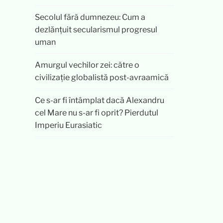
Secolul fără dumnezeu: Cum a
dezlănțuit secularismul progresul
uman
Amurgul vechilor zei: către o
civilizație globalistă post-avraamică
Ce s-ar fi întâmplat dacă Alexandru
cel Mare nu s-ar fi oprit? Pierdutul
Imperiu Eurasiatic