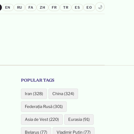
🌙
EN
RU
FA
ZH
FR
TR
ES
EO
POPULAR TAGS
Iran (328)
China (324)
Federația Rusă (301)
Asia de Vest (220)
Eurasia (91)
Belarus (77)
Vladimir Putin (77)