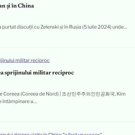
n și în China
 purtat discuții cu Zelenski și în Rusia (5 iulie 2024) unde…
a sprijinului militar reciproc
ocrate Coreea (Coreea de Nord) | 조선민주주의인민공화국, Kim
de întâmpinare a…