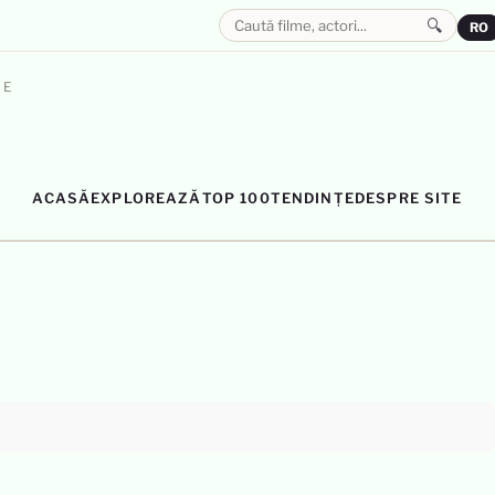
🔍
RO
LE
ACASĂ
EXPLOREAZĂ
TOP 100
TENDINȚE
DESPRE SITE