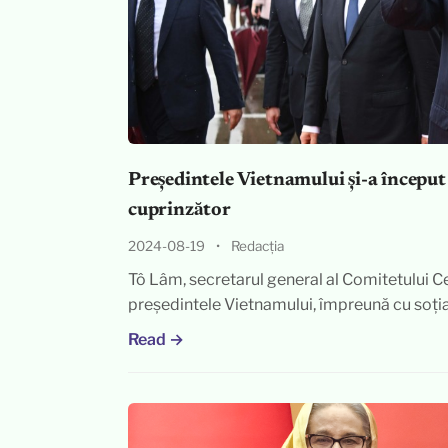
Președintele Vietnamului și-a început v
cuprinzător
2024-08-19
•
Redacția
Tô Lâm, secretarul general al Comitetului C
președintele Vietnamului, împreună cu soți
Read →